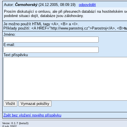
Autor:
Černohorský
(24.12.2005, 08:09:19)
odpovědět
Prosím diskutující o omluvu, ale při přesunech databází na hostitelském se
podobné situaci dojít, databáze jsou zálohovány.
Je možno použít HTML tagy <A>, <B> a <I>.
Příklady použití: <A HREF="http://www.parostroj.cz">Parostroj</A>, <B>
t
Jméno:
E-mail:
Text příspěvku
Zpět bez vložení nového příspěvku
Verze: 0.1.7 (beta3)
© jub 2002