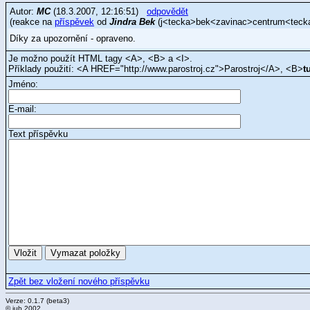
Autor:
MC
(18.3.2007, 12:16:51)
odpovědět
(reakce na
příspěvek
od
Jindra Bek
(j<tecka>bek<zavinac>centrum<tecka>
Díky za upozornění - opraveno.
Je možno použít HTML tagy <A>, <B> a <I>.
Příklady použití: <A HREF="http://www.parostroj.cz">Parostroj</A>, <B>
t
Jméno:
E-mail:
Text příspěvku
Zpět bez vložení nového příspěvku
Verze: 0.1.7 (beta3)
© jub 2002