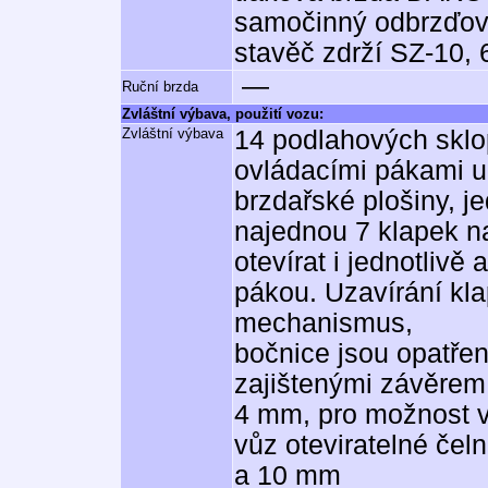
samočinný odbrzďo
stavěč zdrží SZ-10,
—
Ruční brzda
Zvláštní výbava, použití vozu:
Zvláštní výbava
14 podlahových sklo
ovládacími pákami u
brzdařské plošiny, j
najednou 7 klapek na
otevírat i jednotlivě
pákou. Uzavírání kl
mechanismus,
bočnice jsou opatře
zajištenými závěrem 
4 mm, pro možnost v
vůz oteviratelné čeln
a 10 mm