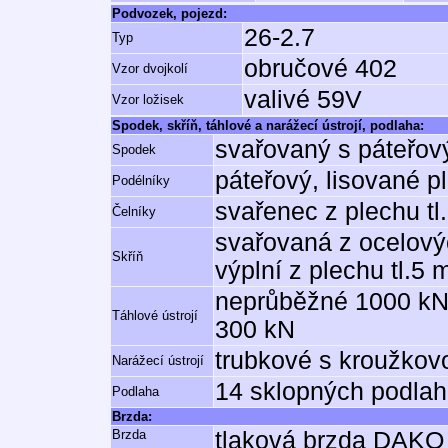
Podvozek, pojezd:
26-2.7
Typ
obručové 402
Vzor dvojkolí
valivé 59V
Vzor ložisek
Spodek, skříň, táhlové a narážecí ústrojí, podlaha:
svařovaný s páteřo
Spodek
páteřový, lisované p
Podélníky
svařenec z plechu t
Čelníky
svařovaná z ocelovýc
Skříň
výplní z plechu tl.5
neprůběžné 1000 kN,
Táhlové ústrojí
300 kN
trubkové s kroužkov
Narážecí ústrojí
14 sklopných podlah
Podlaha
Brzda:
Brzda
tlaková brzda DAK