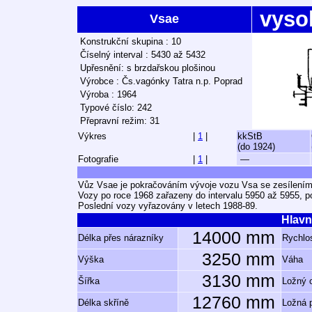
vyso
Vsae
Konstrukční skupina : 10
Číselný interval : 5430 až 5432
Upřesnění: s brzdařskou plošinou
Výrobce : Čs.vagónky Tatra n.p. Poprad
Výroba : 1964
Typové číslo: 242
Přepravní režim: 31
Výkres
|
1
|
kkStB
(do 1924)
Fotografie
|
1
|
—
Vůz Vsae je pokračováním vývoje vozu Vsa se zesílením
Vozy po roce 1968 zařazeny do intervalu 5950 až 5955, p
Poslední vozy vyřazovány v letech 1988-89.
Hlavn
14000 mm
Délka přes nárazníky
Rychlos
3250 mm
Výška
Váha
3130 mm
Šířka
Ložný 
12760 mm
Délka skříně
Ložná 