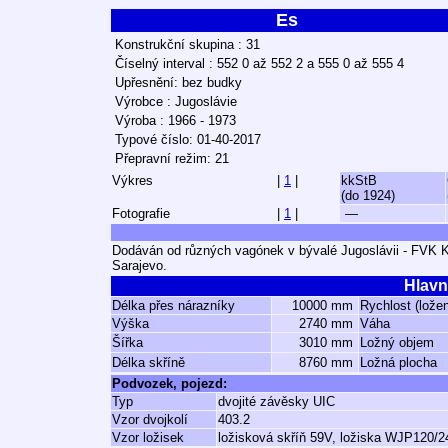
Es
Konstrukční skupina : 31
Číselný interval : 552 0 až 552 2 a 555 0 až 555 4
Upřesnění: bez budky
Výrobce : Jugoslávie
Výroba : 1966 - 1973
Typové číslo: 01-40-2017
Přepravní režim: 21
Výkres
|
1
|
kkStB
(do 1924)
Fotografie
|
1
|
—
Dodáván od různých vagónek v bývalé Jugoslávii - FVK 
Sarajevo.
Hlavn
Délka přes nárazníky
10000 mm
Rychlost (lože
Výška
2740 mm
Váha
Šířka
3010 mm
Ložný objem
Délka skříně
8760 mm
Ložná plocha
Podvozek, pojezd:
Typ
dvojité závěsky UIC
Vzor dvojkolí
403.2
Vzor ložisek
ložisková skříň 59V, ložiska WJP120/