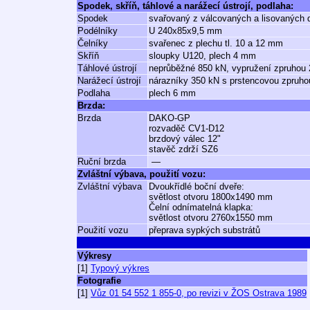
Spodek, skříň, táhlové a narážecí ústrojí, podlaha:
Spodek
svařovaný z válcovaných a lisovaných d
Podélníky
U 240x85x9,5 mm
Čelníky
svařenec z plechu tl. 10 a 12 mm
Skříň
sloupky U120, plech 4 mm
Táhlové ústrojí
neprůběžné 850 kN, vypružení zpruhou
Narážecí ústrojí
nárazníky 350 kN s prstencovou zpruho
Podlaha
plech 6 mm
Brzda:
Brzda
DAKO-GP
rozvaděč CV1-D12
brzdový válec 12"
stavěč zdrží SZ6
Ruční brzda
—
Zvláštní výbava, použití vozu:
Zvláštní výbava
Dvoukřídlé boční dveře:
světlost otvoru 1800x1490 mm
Čelní odnímatelná klapka:
světlost otvoru 2760x1550 mm
Použití vozu
přeprava sypkých substrátů
Výkresy
[1]
Typový výkres
Fotografie
[1]
Vůz 01 54 552 1 855-0, po revizi v ŽOS Ostrava 1989