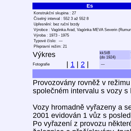
Es
Konstrukční skupina : 27
Číselný interval : 552 3 až 552 8
Upřesnění: bez ruční brzdy
Výrobce : Vagónka Arad, Vagónka MEVA Severin (Rumu
Výroba : 1973 - 1975
Typové číslo: —
Přepravní režim: 21
Výkres
kkStB
(do 1924)
|
1
|
2
|
Fotografie
—
Provozovány rovněž v režim
společném intervalu s vozy s
Vozy hromadně vyřazeny a seš
2001 evidován 1 vůz s posledn
Po vyřazení z provozu některé