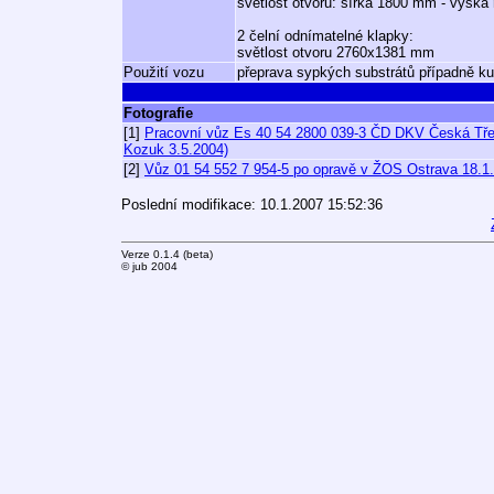
světlost otvoru: šířka 1800 mm - výšk
2 čelní odnímatelné klapky:
světlost otvoru 2760x1381 mm
Použití vozu
přeprava sypkých substrátů případně k
Fotografie
[1]
Pracovní vůz Es 40 54 2800 039-3 ČD DKV Česká Třeb
Kozuk 3.5.2004)
[2]
Vůz 01 54 552 7 954-5 po opravě v ŽOS Ostrava 18.1.1
Poslední modifikace: 10.1.2007 15:52:36
Verze 0.1.4 (beta)
© jub 2004