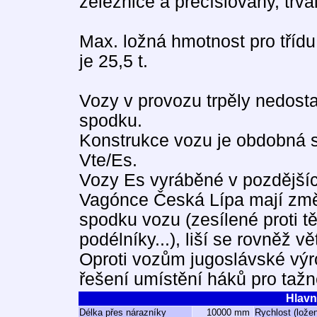
železnice a přečíslovány, trva
Max. ložná hmotnost pro třídu 
je 25,5 t.
Vozy v provozu trpěly nedos
spodku.
Konstrukce vozu je obdobná s
Vte/Es.
Vozy Es vyráběné v pozdějších
Vagónce Česká Lípa mají změn
spodku vozu (zesílené proti t
podélníky...), liší se rovněž 
Oproti vozům jugoslávské výro
řešení umístění háků pro tažn
Hlavn
Délka přes nárazníky
10000 mm
Rychlost (lože