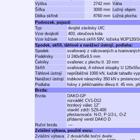
Výška
2742 mm
Váha
Šířka
3000 mm
Ložný objem
Délka skříně
8760 mm
Ložná plocha
Podvozek, pojezd:
Typ
dvojité závěsky UIC
Vzor dvojkolí
403, obručová kola
Vzor ložisek
ložisková skříň 59V, ložiska WJP120/
Spodek, skříň, táhlové a narážecí ústrojí, podlaha:
Spodek
svařovaný z válcovaných a tvarovaných 
Podélníky
U 240x85x9,5 mm
Čelníky
svařenec z plechu tl. 10 mm
Skříň
svařovaná, 4 rohové sloupky U 120x55x
Táhlové ústrojí
neprůběžné 1000 kN, každé tahadlo vyp
Narážecí ústrojí
trubkové nárazníky 350 kN s prstencov
Podlaha
fošny z jehličnatého dřeva tl. 45 mm, 
Brzda:
Brzda
DAKO-GP
rozváděč CV1-D12
brzdový válec 12"
stavěč zdrží SZ6-400
přestavovače: N-O, P-1/2-L, O-Z
přídavný ventil DAKO D
Ruční brzda
—
Zvláštní výbava, použití vozu:
Zvláštní výbava
2 dvoukřídlé boční dveře: