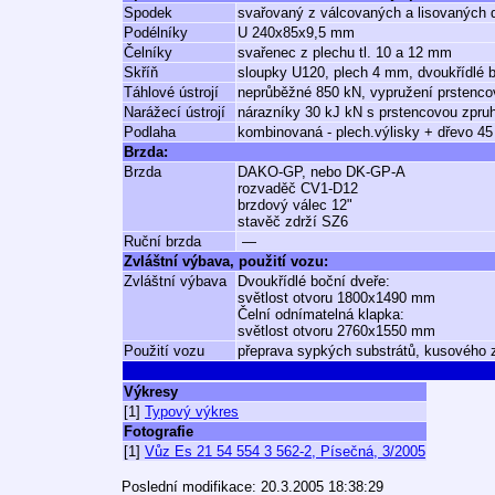
Spodek
svařovaný z válcovaných a lisovaných d
Podélníky
U 240x85x9,5 mm
Čelníky
svařenec z plechu tl. 10 a 12 mm
Skříň
sloupky U120, plech 4 mm, dvoukřídlé 
Táhlové ústrojí
neprůběžné 850 kN, vypružení prstenco
Narážecí ústrojí
nárazníky 30 kJ kN s prstencovou zpru
Podlaha
kombinovaná - plech.výlisky + dřevo 4
Brzda:
Brzda
DAKO-GP, nebo DK-GP-A
rozvaděč CV1-D12
brzdový válec 12"
stavěč zdrží SZ6
Ruční brzda
—
Zvláštní výbava, použití vozu:
Zvláštní výbava
Dvoukřídlé boční dveře:
světlost otvoru 1800x1490 mm
Čelní odnímatelná klapka:
světlost otvoru 2760x1550 mm
Použití vozu
přeprava sypkých substrátů, kusového 
Výkresy
[1]
Typový výkres
Fotografie
[1]
Vůz Es 21 54 554 3 562-2, Písečná, 3/2005
Poslední modifikace: 20.3.2005 18:38:29