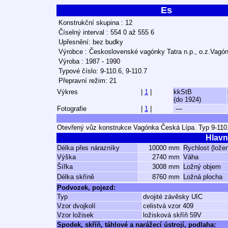
Es
Konstrukční skupina : 12
Číselný interval : 554 0 až 555 6
Upřesnění: bez budky
Výrobce : Československé vagónky Tatra n.p., o.z.Vagó
Výroba : 1987 - 1990
Typové číslo: 9-110.6, 9-110.7
Přepravní režim: 21
Výkres
|
1
|
kkStB
(do 1924)
Fotografie
|
1
|
—
Otevřený vůz konstrukce Vagónka Česká Lípa. Typ 9-110
Hlavn
Délka přes nárazníky
10000 mm
Rychlost (lože
Výška
2740 mm
Váha
Šířka
3008 mm
Ložný objem
Délka skříně
8760 mm
Ložná plocha
Podvozek, pojezd:
Typ
dvojité závěsky UIC
Vzor dvojkolí
celistvá vzor 409
Vzor ložisek
ložisková skříň 59V
Spodek, skříň, táhlové a narážecí ústrojí, podlaha: