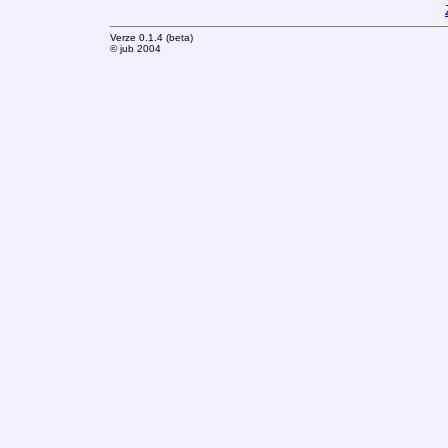
Verze 0.1.4 (beta)
© jub 2004