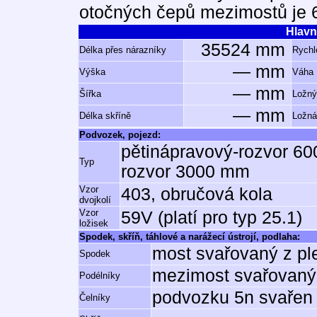
otočných čepů mezimostů je 
Hlavn
35524 mm
Délka přes nárazníky
Rychl
— mm
Výška
Váha
— mm
Šířka
Ložný
— mm
Délka skříně
Ložná
Podvozek, pojezd:
pětinápravový-rozvor 60
Typ
rozvor 3000 mm
Vzor
403, obručová kola
dvojkolí
Vzor
59V (platí pro typ 25.1)
ložisek
Spodek, skříň, táhlové a narážecí ústrojí, podlaha:
most svařovaný z pl
Spodek
mezimost svařovaný 
Podélníky
podvozku 5n svařen 
Čelníky