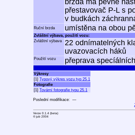
brzda má pevně nast
přestavovač P-L s p
v budkách záchrann
umístěna na obou p
Ruční brzda
Zvláštní výbava, použití vozu:
Zvláštní výbava
22 odnímatelných kl
uvazovacích háků
Použití vozu
přeprava specíálníc
Výkresy
[1]
Typový výkres vozu typ 25.1
Fotografie
[1]
Tovární fotografie typu 25.1
Poslední modifikace: —
Verze 0.1.4 (beta)
© jub 2004