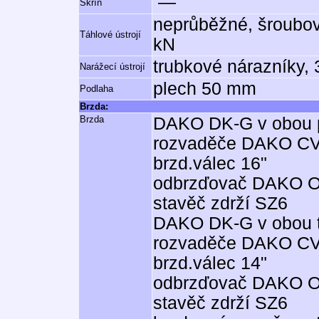
—
Skříň
neprůběžné, šroubov
Táhlové ústrojí
kN
trubkové nárazníky,
Narážecí ústrojí
plech 50 mm
Podlaha
Brzda:
Brzda
DAKO DK-G v obou p
rozvaděče DAKO C
brzd.válec 16"
odbrzďovač DAKO 
stavěč zdrží SZ6
DAKO DK-G v obou t
rozvaděče DAKO C
brzd.válec 14"
odbrzďovač DAKO 
stavěč zdrží SZ6