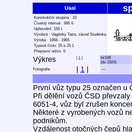
sp
Uaai
Konstrukční skupina : 10
Číselný interval : 995 6
Upřesnění: 150 t
Výrobce : Vagónky Tatra, závod Studénka
Výroba : 1956 - 1965
Typové číslo: 25 a 25.1
Přepravní režim: 0
Výkres
|
1
|
kkStB
(do 1924)
|
1
|
Fotografie
—
První vůz typu 25 označen u
Při dělění vozů ČSD převzaly
6051-4, vůz byl zrušen koncem
Některé z vyrobených vozů ne
podnikům.
Vzdálenost otočných čepů hl