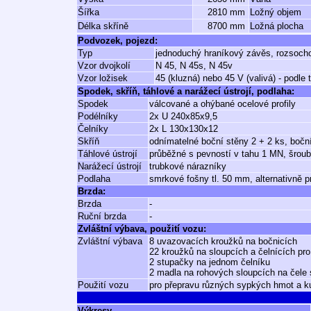
Šířka
2810 mm
Ložný objem
Délka skříně
8700 mm
Ložná plocha
Podvozek, pojezd:
Typ
jednoduchý hraníkový závěs, rozsoch
Vzor dvojkolí
N 45, N 45s, N 45v
Vzor ložisek
45 (kluzná) nebo 45 V (valivá) - podle
Spodek, skříň, táhlové a narážecí ústrojí, podlaha:
Spodek
válcované a ohýbané ocelové profily
Podélníky
2x U 240x85x9,5
Čelníky
2x L 130x130x12
Skříň
odnímatelné boční stěny 2 + 2 ks, boční
Táhlové ústrojí
průběžné s pevností v tahu 1 MN, šrou
Narážecí ústrojí
trubkové nárazníky
Podlaha
smrkové fošny tl. 50 mm, alternativně p
Brzda:
Brzda
-
Ruční brzda
-
Zvláštní výbava, použití vozu:
Zvláštní výbava
8 uvazovacích kroužků na bočnicích
22 kroužků na sloupcích a čelnících pro
2 stupačky na jednom čelníku
2 madla na rohových sloupcích na čele
Použití vozu
pro přepravu různých sypkých hmot a k
Výkresy