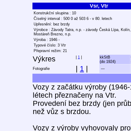
Vsr, Vtr
Konstrukční skupina : 10
Číselný interval : 500 0 až 503 6 - v 80. letech
Upřesnění: bez brzdy
Výrobce : Závody Tatra, n.p. - závody Česká Lípa, Kolín,
Mostáreň Brezno, n.p.
Výroba : 1946 -
Typové číslo: 3 Vtr
Přepravní režim: 21
Výkres
|
1
|
kkStB
(do 1924)
|
1
|
Fotografie
—
Vozy z začátku výroby (1946-
létech přeznačeny na Vtr.
Provedení bez brzdy (jen průb
než vůz s brzdou.
Vozy z výroby vyhovovaly pr