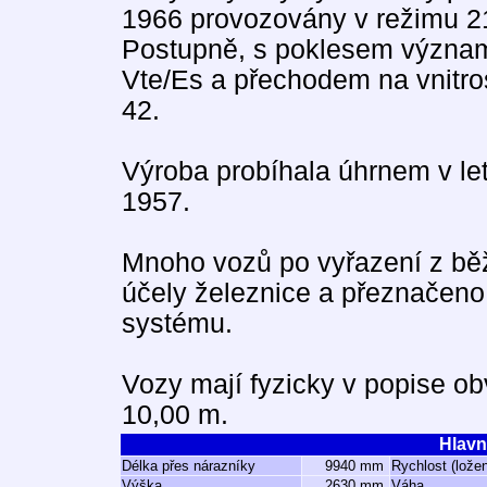
1966 provozovány v režimu 21
Postupně, s poklesem význa
Vte/Es a přechodem na vnitro
42.
Výroba probíhala úhrnem v let
1957.
Mnoho vozů po vyřazení z běž
účely železnice a přeznačeno
systému.
Vozy mají fyzicky v popise o
10,00 m.
Hlavn
Délka přes nárazníky
9940 mm
Rychlost (lože
Výška
2630 mm
Váha