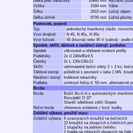
Délka přes nárazníky
10640 mm
Rychlost (lož
Výška
3184 mm
Váha
Šířka
2810 mm
Ložný objem
Délka skříně
8700 mm
Ložná plocha
Podvozek, pojezd:
Typ
jednoduchý hraníkový závěs, rozsoch
Vzor dvojkolí
N 45, N 45s, N 45v
Vzor ložisek
45 (kluzná) nebo 45 V (valivá) - podle
Spodek, skříň, táhlové a narážecí ústrojí, podlaha:
Spodek
válcované a ohýbané ocelové profily
Podélníky
2x U 240x85x9,5
Čelníky
2x L 130x130x12
Skříň
odnímatelné boční stěny 2 + 2 ks, boční
Táhlové ústrojí
průběžné s pevností v tahu 1 MN, šrou
Narážecí ústrojí
trubkové nárazníky
Podlaha
smrkové fošny tl. 50 mm, alternativně p
Brzda:
Brzda
Božič Bo-G-A s automatickým stavěním
Rozváděč D 10"
Stavěč odlehlosti zdrží Stopex
Ruční brzda
vřetenová ovládaná z brzd. budky
Zvláštní výbava, použití vozu:
Zvláštní výbava
8 uvazovacích kroužků na bočnicích
22 kroužků na sloupcích a čelnících pro
2 stupačky na jednom čelníku
2 madla na rohových sloupcích na čele