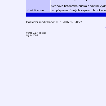
plechová brzdařská budka s vnitřní výd
Použití vozu
pro přepravu různých sypkých hmot a k
Poslední modifikace: 10.1.2007 17:20:27
Verze 0.1.4 (beta)
© jub 2004