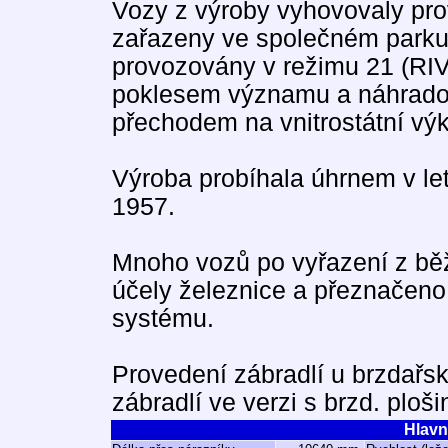
Vozy z výroby vyhovovaly pr
zařazeny ve společném parku
provozovány v režimu 21 (RIV
poklesem významu a náhrado
přechodem na vnitrostátní vý
Výroba probíhala úhrnem v let
1957.
Mnoho vozů po vyřazení z běž
účely železnice a přeznačeno
systému.
Provedení zábradlí u brzdařsk
zábradlí ve verzi s brzd. ploši
Hlavn