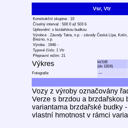
Vsr, Vtr
Konstrukční skupina : 10
Číselný interval : 500 0 až 503 6
Upřesnění: s brzdařskou budkou
Výrobce : Závody Tatra, n.p. - závody Česká Lípa, Kolín
Brezno, n.p.
Výroba : 1946 -
Typové číslo: 1 Vtr
Přepravní režim: 21
Výkres
kkStB
(do 1924)
Fotografie
—
Vozy z výroby označovány řa
Verze s brzdou a brzdařskou
variantama brzdařské budky -
vlastní hmotnost v rámci varia