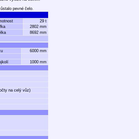
zůstalo pevné čelo.
motnost
29 t
řka
2802 mm
lka
8692 mm
zu
6000 mm
jkolí
1000 mm
očty na celý vůz)