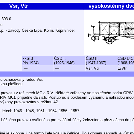
Vsr, Vtr
vysokostěnný dv
ž 503 6
ou
.p. - závody Česká Lípa, Kolín, Kopřivnice;
kkStB
ČSD I.
ČSD II.
ČSD UIC
(do 1924)
(1925-1946)
(1947-1967)
(1968-19
—
—
Vsr, Vtr
E/Vtr
bu označovány řadou Vsr.
skou plošinou.
 provozu v režimech MC a RIV. Některé zařazeny ve společném parku OPW (
(RIV MC), případně dalších. Postupně, s poklesem významu a náhradou mod
 výkony provozovány v režimu 42.
 letech 1946 - 1948, 1951 - 1954, 1956 - 1957.
běžného provozu vyčleněno pro zvláštní účely železnice a přeznačeno do pě
ině je sklopné, i na tomto čele vozu je čelnice. Po sklopení zábradlí je vůz 