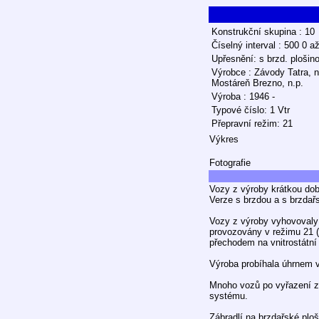
Konstrukční skupina : 10
Číselný interval : 500 0 a
Upřesnění: s brzd. plošin
Výrobce : Závody Tatra, n
Mostáreň Brezno, n.p.
Výroba : 1946 -
Typové číslo: 1 Vtr
Přepravní režim: 21
Výkres
Fotografie
Vozy z výroby krátkou do
Verze s brzdou a s brzdař
Vozy z výroby vyhovovaly
provozovány v režimu 21 
přechodem na vnitrostátní
Výroba probíhala úhrnem v
Mnoho vozů po vyřazení z 
systému.
Zábradlí na brzdařské ploš