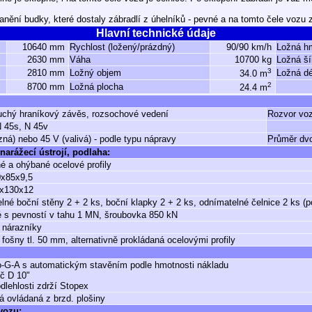
anění budky, které dostaly zábradlí z úhelníků - pevné a na tomto čele vozu 
Hlavní technické údaje
10640 mm
Rychlost (ložený/prázdný)
90/90 km/h
Ložná h
2630 mm
Váha
10700 kg
Ložná ší
3
2810 mm
Ložný objem
Ložná dé
34.0 m
2
8700 mm
Ložná plocha
24.4 m
uchý hraníkový závěs, rozsochové vedení
Rozvor vo
N 45s, N 45v
zná) nebo 45 V (valivá) - podle typu nápravy
Průměr dvo
narážecí ústrojí, podlaha:
é a ohýbané ocelové profily
0x85x9,5
0x130x12
lné boční stěny 2 + 2 ks, boční klapky 2 + 2 ks, odnímatelné čelnice 2 ks (p
 s pevností v tahu 1 MN, šroubovka 850 kN
 nárazníky
fošny tl. 50 mm, alternativně prokládaná ocelovými profily
-G-A s automatickým stavěním podle hmotnosti nákladu
č D 10"
dlehlosti zdrží Stopex
á ovládaná z brzd. plošiny
 vozu: