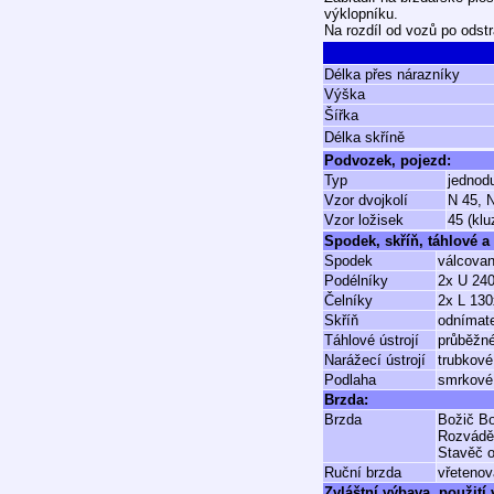
výklopníku.
Na rozdíl od vozů po odstr
Délka přes nárazníky
Výška
Šířka
Délka skříně
Podvozek, pojezd:
Typ
jednod
Vzor dvojkolí
N 45, 
Vzor ložisek
45 (klu
Spodek, skříň, táhlové a 
Spodek
válcovan
Podélníky
2x U 24
Čelníky
2x L 13
Skříň
odnímate
Táhlové ústrojí
průběžné
Narážecí ústrojí
trubkové
Podlaha
smrkové 
Brzda:
Brzda
Božič Bo
Rozvádě
Stavěč o
Ruční brzda
vřetenov
Zvláštní výbava, použití