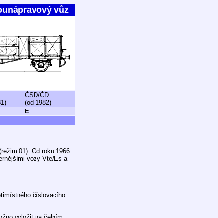
ounápravový vůz
ČSD/ČD
81)
(od 1982)
E
režim 01). Od roku 1966
ernějšími vozy Vte/Es a
timístného číslovacího
možno vyložit na čelním