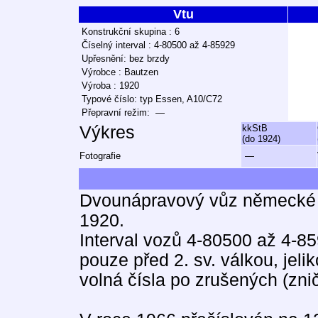
Vtu
Konstrukční skupina : 6
Číselný interval : 4-80500 až 4-85929
Upřesnění: bez brzdy
Výrobce : Bautzen
Výroba : 1920
Typové číslo: typ Essen, A10/C72
Přepravní režim: —
Výkres
kkStB
(do 1924)
Fotografie
—
Dvounápravový vůz německé 
1920.
Interval vozů 4-80500 až 4-85
pouze před 2. sv. válkou, jel
volná čísla po zrušených (zni