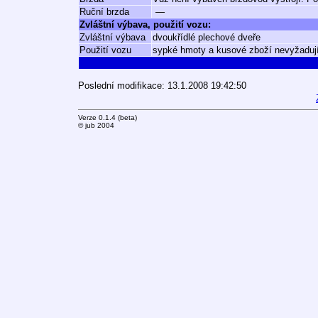
Ruční brzda
—
Zvláštní výbava, použití vozu:
Zvláštní výbava
dvoukřídlé plechové dveře
Použití vozu
sypké hmoty a kusové zboží nevyžadujíc
Poslední modifikace: 13.1.2008 19:42:50
Verze 0.1.4 (beta)
© jub 2004