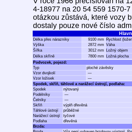
V roce 1966 přečíslován na 12
4-18977 na 20 54 559 1570-7
otázkou zůstává, které vozy b
dostaly pouze nové číslo admi
Hlavn
Délka přes nárazníky
9100 mm
Rychlost (lože
Výška
2872 mm
Váha
Šířka
3012 mm
Ložný objem
Délka skříně
7800 mm
Ložná plocha
Podvozek, pojezd:
Typ
ploché závěsky
Vzor dvojkolí
—
Vzor ložisek
—
Spodek, skříň, táhlové a narážecí ústrojí, podlaha:
Spodek
nýtovaný
Podélníky
—
Čelníky
—
Skříň
výplň dřevěná
Táhlové ústrojí
průběžné
Narážecí ústrojí
tyčové
Podlaha
dřevěná
Brzda:
Brzda
Vůz není vybaven brzdovou výstrojí. Po