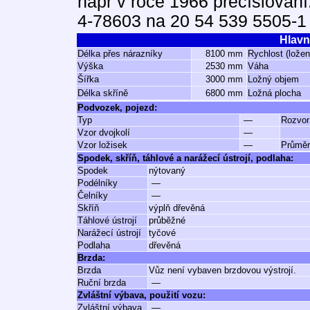
např v roce 1966 přečíslování
4-78603 na 20 54 539 5505-1
Hlavn
Délka přes nárazníky
8100 mm
Rychlost (lože
Výška
2530 mm
Váha
Šířka
3000 mm
Ložný objem
Délka skříně
6800 mm
Ložná plocha
Podvozek, pojezd:
Typ
—
Rozvor
Vzor dvojkolí
—
Vzor ložisek
—
Průměr
Spodek, skříň, táhlové a narážecí ústrojí, podlaha:
Spodek
nýtovaný
Podélníky
—
Čelníky
—
Skříň
výplň dřevěná
Táhlové ústrojí
průběžné
Narážecí ústrojí
tyčové
Podlaha
dřevěná
Brzda:
Brzda
Vůz není vybaven brzdovou výstrojí.
Ruční brzda
—
Zvláštní výbava, použití vozu:
Zvláštní výbava
—