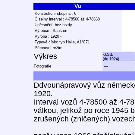
Vu
Konstrukční skupina : 6
Číselný interval : 4-78500 až 4-78668
Upřesnění: bez brzdy
Výrobce : Bautzen
Výroba : 1920 -
Typové číslo: typ Halle, A1/C71
Přepravní režim: —
Výkres
kkStB
(do 1924)
Fotografie
—
Ddvounápravový vůz německé
1920.
Interval vozů 4-78500 až 4-78
válkou, jelikož po roce 1945 
zrušených (zničených) vozech