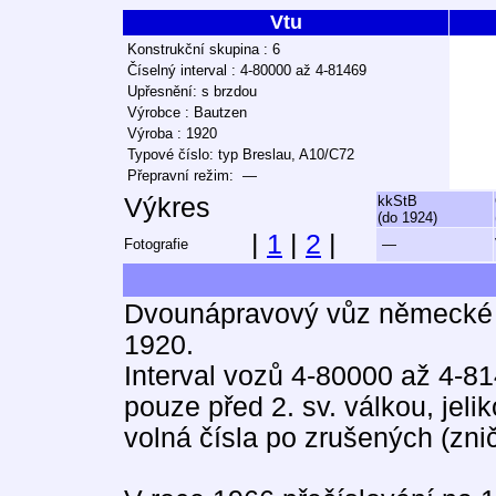
Vtu
Konstrukční skupina : 6
Číselný interval : 4-80000 až 4-81469
Upřesnění: s brzdou
Výrobce : Bautzen
Výroba : 1920
Typové číslo: typ Breslau, A10/C72
Přepravní režim: —
Výkres
kkStB
(do 1924)
|
1
|
2
|
Fotografie
—
Dvounápravový vůz německé 
1920.
Interval vozů 4-80000 až 4-81
pouze před 2. sv. válkou, jel
volná čísla po zrušených (zni