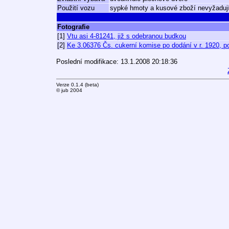
Použití vozu
sypké hmoty a kusové zboží nevyžadujíc
Fotografie
[1]
Vtu asi 4-81241, již s odebranou budkou
[2]
Ke 3.06376 Čs. cukerní komise po dodání v r. 1920, po
Poslední modifikace: 13.1.2008 20:18:36
Verze 0.1.4 (beta)
© jub 2004