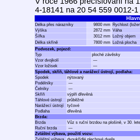
V roce 1966 přečíslování na 1
4-18141 na 20 54 559 0012-1
Hlavn
Délka přes nárazníky
9800 mm
Rychlost (lože
Výška
2872 mm
Váha
Šířka
3012 mm
Ložný objem
Délka skříně
7800 mm
Ložná plocha
Podvozek, pojezd:
Typ
ploché závěsky
Vzor dvojkolí
—
Vzor ložisek
—
Spodek, skříň, táhlové a narážecí ústrojí, podlaha:
Spodek
nýtovaný
Podélníky
—
Čelníky
—
Skříň
výplň dřevěná
Táhlové ústrojí
průběžné
Narážecí ústrojí
tyčové
Podlaha
dřevěná
Brzda:
Brzda
Vůz s ruční brzdou na plošině, v 30. let
Ruční brzda
—
Zvláštní výbava, použití vozu:
Zvláštní výbava
dvoukřídlé plechové dveře