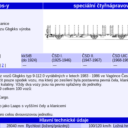
ps-y
speciální čtyřnápravo
lanice
ozu Gbgkks výroba
|
kkStB
ČSD I.
ČSD II.
ČSD UIC
(do 1924)
(1925-1946)
(1947-1967)
(1968-19
|
2
|
—
—
—
—
 z vozů Gbgkks typ 9-112.0 vyráběných v letech 1983 - 1986 ve Vagónce Čes
it pouze spodek vozu, ma který po zesílení byla postavena pevná čela, klan
kulatiny. Vždy dva vozy jsou na pevno spřaženy do jednotky.
9 celkem 100 vozů:
Cargo.
 jako Laaps s vyššími čely a klanicemi
pro celou dvouvozovou jednotku.
Hlavní technické údaje
28040 mm
Rychlost (ložený/prázdný)
100/120 km/h
Ložná h