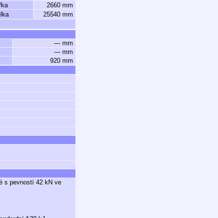
řka
2660 mm
lka
25540 mm
— mm
— mm
920 mm
é s pevností 42 kN ve