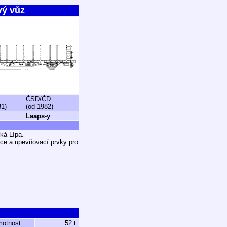
vý vůz
ČSD/ČD
81)
(od 1982)
Laaps-y
ká Lípa.
ice a upevňovací prvky pro
motnost
52 t