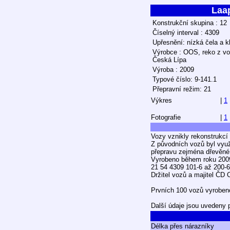
Laa
Konstrukční skupina : 12
Číselný interval : 4309
Upřesnění: nízká čela a k
Výrobce : OOS, reko z v
Česká Lípa
Výroba : 2009
Typové číslo: 9-141.1
Přepravní režim: 21
Výkres
|
1
Fotografie
|
1
Vozy vznikly rekonstrukcí
Z původních vozů byl využ
přepravu zejména dřevěné 
Vyrobeno během roku 200
21 54 4309 101-6 až 200-6
Držitel vozů a majitel ČD 
Prvních 100 vozů vyrobeno
Další údaje jsou uvedeny 
Délka přes nárazníky