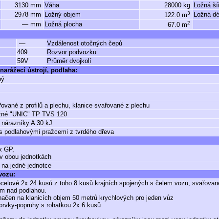
3130 mm
Váha
28000 kg
Ložná ší
3
2978 mm
Ložný objem
Ložná dé
122.0 m
2
— mm
Ložná plocha
67.0 m
—
Vzdálenost otočných čepů
409
Rozvor podvozku
59V
Průměr dvojkolí
narážecí ústrojí, podlaha:
ný
řované z profilů a plechu, klanice svařované z plechu
žné "UNIC" TP TVS 120
 nárazníky A 30 kJ
s podlahovými pražcemi z tvrdého dřeva
 GP,
 v obou jednotkách
 na jedné jednotce
 vozu:
ocelové 2x 24 kusů z toho 8 kusů krajních spojených s čelem vozu, svařovan
m nad podlahou.
načen na klanicích objem 50 metrů krychlových pro jeden vůz
prvky-popruhy s rohatkou 2x 6 kusů