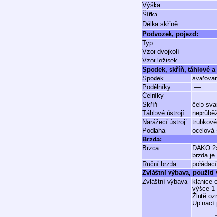
Výška
Šířka
Délka skříně
Podvozek, pojezd:
Typ
Vzor dvojkolí
Vzor ložisek
Spodek, skříň, táhlové a 
Spodek
svařova
Podélníky
—
Čelníky
—
Skříň
čelo sva
Táhlové ústrojí
neprůbě
Narážecí ústrojí
trubkové
Podlaha
ocelová 
Brzda:
Brzda
DAKO 2x
brzda je
Ruční brzda
pořádací
Zvláštní výbava, použití
Zvláštní výbava
klanice 
výšce 1 
Žlutě oz
Upínací 