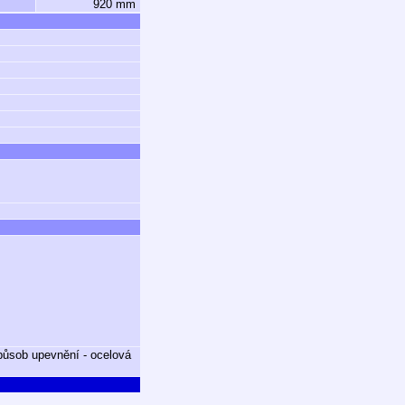
920 mm
způsob upevnění - ocelová