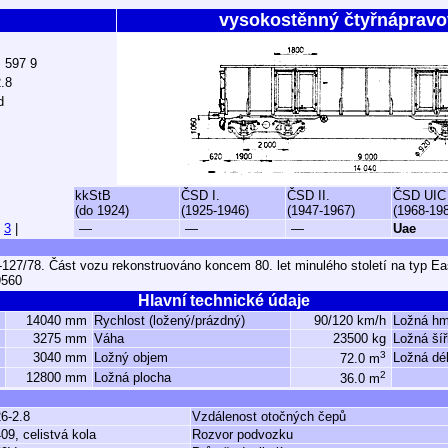
vysokostěnný čtyřnápravo
ž 597 9
.8
d
kkStB
ČSD I.
ČSD II.
ČSD UIC
(do 1924)
(1925-1946)
(1947-1967)
(1968-19
|
3
|
—
—
—
Uae
27/78. Část vozu rekonstruováno koncem 80. let minulého století na typ Ea
9560
Hlavní technické údaje
14040 mm
Rychlost (ložený/prázdný)
90/120 km/h
Ložná hm
3275 mm
Váha
23500 kg
Ložná ší
3
3040 mm
Ložný objem
Ložná dé
72.0 m
2
12800 mm
Ložná plocha
36.0 m
6-2.8
Vzdálenost otočných čepů
09, celistvá kola
Rozvor podvozku