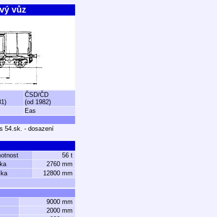
vý vůz
ČSD/ČD
81)
(od 1982)
Eas
s 54.sk. - dosazení
otnost
56 t
řka
2760 mm
lka
12800 mm
9000 mm
2000 mm