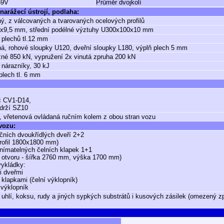
59V
Průměr dvojkolí
narážecí ústrojí, podlaha:
ý, z válcovaných a tvarovaných ocelových profilů
x9,5 mm, střední podélné výztuhy U300x100x10 mm
 plechů tl.12 mm
á, rohové sloupky U120, dveřní sloupky L180, výplň plech 5 mm
né 850 kN, vypružení 2x vinutá zpruha 200 kN
 nárazníky, 30 kJ
plech tl. 6 mm
č CV1-D14,
drží SZ10
, vřetenová ovládaná ručním kolem z obou stran vozu
 vozu:
čních dvoukřídlých dveří 2+2
profil 1800x1800 mm)
nímatelných čelních klapek 1+1
t otvoru - šířka 2760 mm, výška 1700 mm)
ykládky:
i dveřmi
i klapkami (čelní výklopník)
í výklopník
 uhlí, koksu, rudy a jiných sypkých substrátů i kusových zásilek (omezený 