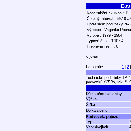
Eas
Konstrukční skupina : 11
Číselný interval : 597 0 a
Upřesnění: podvozky 26-2
Výrobce : Vagónka Popra
Výroba : 1979 - 1984
Typové číslo: 9-107.4
Přepravní režim: 0
Výkres
Fotografie
|
1
|
2
Technické podmínky TP 4-1
podvozků Y25Rs, rek. č. 
Délka přes nárazníky
Výška
Šířka
Délka skříně
Podvozek, pojezd:
Typ
2
Vzor dvojkolí
4