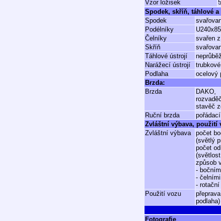
Vzor ložisek
Spodek, skříň, táhlové a 
Spodek
svařovan
Podélníky
U240x85
Čelníky
svařen z
Skříň
svařovan
Táhlové ústrojí
neprůběž
Narážecí ústrojí
trubkové
Podlaha
ocelový 
Brzda:
Brzda
DAKO,
rozvadě
stavěč z
Ruční brzda
pořádací
Zvláštní výbava, použití
Zvláštní výbava
počet bo
(světlý 
počet od
(světlos
způsob v
- bočním
- čelním
- rotačn
Použití vozu
přeprava
podlaha)
Fotografie