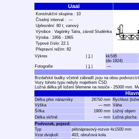
Uaai
Konstrukční skupina : 10
Číselný interval : —
Upřesnění: 80 t, vanový
Výrobce : Vagónky Tatra, závod Studénka
Výroba : 1956 - 1965
Typové číslo: 22.1
Přepravní režim: 82
Výkres
|
1
|
kkStB
(do 1924)
Fotografie
|
1
|
—
Brzdařské budky včetně zábradlí jsou na obou podvozcíc
Vozy tohoto typu nebyly majetkem ČSD.
Ložná délka při ložení břemene na nosiče - 25000 mm. M
Hlavn
Délka přes nárazníky
28750 mm
Rychlost (lože
Výška
— mm
Váha
Šířka
1900 mm
Ložný objem
Délka skříně
— mm
Ložná plocha
Podvozek, pojezd:
Typ
pětinápravový-rozvor 4x1500 mm
Vzor dvojkolí
403, obručová kola