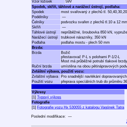
Vzor ložisek
59V
Spodek, skříň, táhlové a narážecí ústrojí, podlaha:
Spodek
most svařovaný z plechů tl. 50,40,30,2
Podélníky
—
Čelníky
podvozku svařen z plechů tl.10 a 12 m
Skříň
—
Táhlové ústrojí
neprůběžné, šroubovka 850 kN, vypruž
Narážecí ústrojí
trubkové nárazníky, 350 kN
Podlaha
podlaha mostu - plech 50 mm
Brzda:
Brzda
Božič
přestavovač P-L s polohami P-1/2-L
Most má průběžné potrubí tlakové brz
Ruční brzda
umístěna na obou pětinápravových pod
Zvláštní výbava, použití vozu:
Zvláštní výbava
Pro snadnější navlékání dopravovaných
Použití vozu
přeprava specíálních trub do průměru 
Výkresy
[1]
Typový výkres
Fotografie
[1]
Fotografie vozu Hx 530055 z katalogu Vagónek Tatra
Poslední modifikace: —