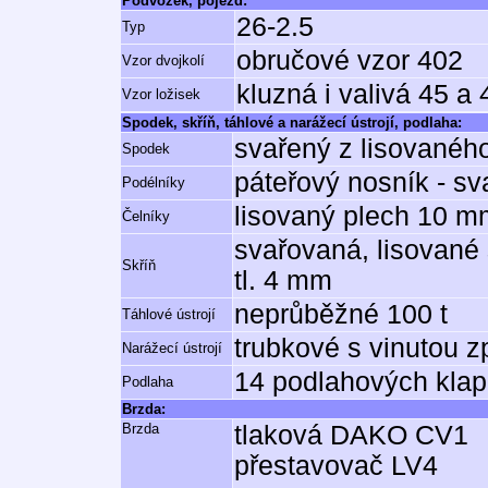
Podvozek, pojezd:
26-2.5
Typ
obručové vzor 402
Vzor dvojkolí
kluzná i valivá 45 a
Vzor ložisek
Spodek, skříň, táhlové a narážecí ústrojí, podlaha:
svařený z lisovaného
Spodek
páteřový nosník - sv
Podélníky
lisovaný plech 10 m
Čelníky
svařovaná, lisované 
Skříň
tl. 4 mm
neprůběžné 100 t
Táhlové ústrojí
trubkové s vinutou z
Narážecí ústrojí
14 podlahových klap
Podlaha
Brzda:
Brzda
tlaková DAKO CV1
přestavovač LV4