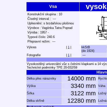
vysok
Vsa
Konstrukční skupina : 10
Číselný interval : —
Upřesnění: s brzdařskou plošinou
Výrobce : Vagónka Tatra Poprad
Výroba : 1957 -
Typové číslo: 240.6
Přepravní režim: —
Výkres
|
1
|
kkStB
(do 1924)
Fotografie
|
1
|
—
Vysokostěný univerzální vůz s čelními klapkami a 14 vý
Technické podmínky TPE 20-032/59
Hlavn
14000 mm
Délka přes nárazníky
Rychlo
3340 mm
Výška
Váha
3122 mm
Šířka
Ložný
12280 mm
Délka skříně
Ložná