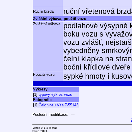
ruční vřetenová brz
Ruční brzda
Zvláštní výbava, použití vozu:
Zvláštní výbava
podlahové výsypné 
boku vozu s vyvažo
vozu zvlášť, nejstar
vybedněny smrkovým
čelní klapka na stra
boční křídlové dveře
Použití vozu
sypké hmoty i kusov
Výkresy
[1]
typový výkres vozu
Fotografie
[1]
Čelo vozu Vsa 7-55143
Poslední modifikace: —
Verze 0.1.4 (beta)
© jub 2004