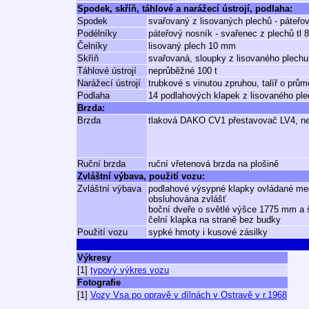
Spodek, skříň, táhlové a narážecí ústrojí, podlaha:
Spodek
svařovaný z lisovaných plechů - páteřo
Podélníky
páteřový nosník - svařenec z plechů tl
Čelníky
lisovaný plech 10 mm
Skříň
svařovaná, sloupky z lisovaného plechu
Táhlové ústrojí
neprůběžné 100 t
Narážecí ústrojí
trubkové s vinutou zpruhou, talíř o pr
Podlaha
14 podlahových klapek z lisovaného ple
Brzda:
Brzda
tlaková DAKO CV1 přestavovač LV4, 
Ruční brzda
ruční vřetenová brzda na plošině
Zvláštní výbava, použití vozu:
Zvláštní výbava
podlahové výsypné klapky ovládané me
obsluhována zvlášť
boční dveře o světlé výšce 1775 mm a 
čelní klapka na straně bez budky
Použití vozu
sypké hmoty i kusové zásilky
Výkresy
[1]
typový výkres vozu
Fotografie
[1]
Vozy Vsa po opravě v dílnách v Ostravě v r.1968