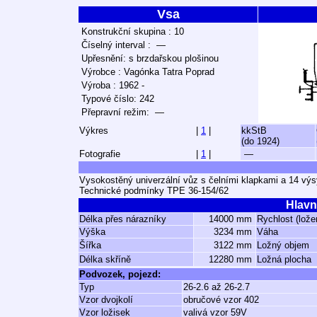
Vsa
Konstrukční skupina : 10
Číselný interval : —
Upřesnění: s brzdařskou plošinou
Výrobce : Vagónka Tatra Poprad
Výroba : 1962 -
Typové číslo: 242
Přepravní režim: —
Výkres
|
1
|
kkStB
(do 1924)
Fotografie
|
1
|
—
Vysokostěný univerzální vůz s čelními klapkami a 14 vý
Technické podmínky TPE 36-154/62
Hlavn
Délka přes nárazníky
14000 mm
Rychlost (lože
Výška
3234 mm
Váha
Šířka
3122 mm
Ložný objem
Délka skříně
12280 mm
Ložná plocha
Podvozek, pojezd:
Typ
26-2.6 až 26-2.7
Vzor dvojkolí
obručové vzor 402
Vzor ložisek
valivá vzor 59V