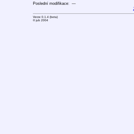
Poslední modifikace: —
Verze 0.1.4 (beta)
© jub 2004