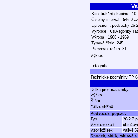
Va
Konstrukční skupina : 10
Číselný interval : 546 0 a
Upřesnění: podvozky 26-2
Výrobce : Čs.vagónky Tat
Výroba : 1966 - 1969
Typové číslo: 245
Přepravní režim: 31
Výkres
Fotografie
Technické podmínky TP 04
Délka přes nárazníky
Výška
Šířka
Délka skříně
Podvozek, pojezd:
Typ
26-2.7 p
Vzor dvojkolí
obručové
Vzor ložisek
valivé 5
Spodek, skříň, táhlové a 