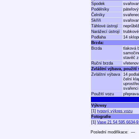
Spodek
svařova
Podélníky
páteřový
Čelníky
svařenec
Skříň
svařovan
Táhlové ústrojí
neprůběž
Narážecí ústrojí
trubkové
Podlaha
14 sklop
Brzda:
Brzda
tlaková
samočin
stavěč 
Ruční brzda
vřetenov
Zvláštní výbava, použití
Zvláštní výbava
14 podla
čelní kl
uprostře
svařenci
Použití vozu
přeprava
Výkresy
[1]
typový výkres vozu
Fotografie
[1]
Vase 21 54 595 6634-9 
Poslední modifikace: —