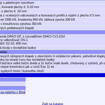
ný s páteřovým nosníkem
, lisované plechy tl. 6-10 mm
 z plechu tl. 10 mm
á z ocelových válcovaných a lisovaných profilů a výplní z plechu tl.5 mm
né 1000 kN, šroubovka 850 kN, táhlová zpruha 200 kN
 s kroužkovou zpruhou 350 kN
ných podlahových klapek
 brzda DAKO GP, s rozvaděčem DAKO CV1-D14
ný odbrzďovač OS-1
zdrží SZ-10, 600 mm
á brzda v brzdařské budce
 vozu:
hových sklopných klapek s otevíráním 4 ovládacími pákami, jednotlivé klapk
apka na straně vozu bez brzdařské budky
d bočnice velké boční dveře a 2x boční malé dveře, zhotoveny z výlisků, při
 stejné konstrukce jak u vozů Eas 11 sk.
 sypkých hmot i kusového zboží
na veletrhu v Brně
Zpět na katalog