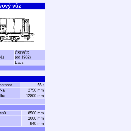
vový vůz
ČSD/ČD
81)
(od 1982)
Eacs
motnost
56 t
řka
2750 mm
lka
12800 mm
čepů
8500 mm
2000 mm
940 mm