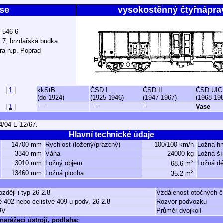
se
vysokostěnný čtyřnápra
ž 546 6
.7, brzdařská budka
ra n.p. Poprad
|
1
|
kkStB
ČSD I.
ČSD II.
ČSD UIC
(do 1924)
(1925-1946)
(1947-1967)
(1968-19
|
1
|
—
—
—
Vase
/04 E 12/67.
Hlavní technické údaje
14700 mm
Rychlost (ložený/prázdný)
100/100 km/h
Ložná h
3340 mm
Váha
24000 kg
Ložná ší
3
3010 mm
Ložný objem
Ložná dé
68.6 m
2
13460 mm
Ložná plocha
35.2 m
ozději i typ 26-2.8
Vzdálenost otočných 
 402 nebo celistvé 409 u podv. 26-2.8
Rozvor podvozku
9V
Průměr dvojkolí
narážecí ústrojí, podlaha: