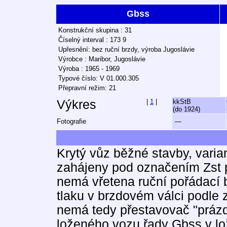
Gbss
Konstrukční skupina : 31
Číselný interval : 173 9
Upřesnění: bez ruční brzdy, výroba Jugoslávie
Výrobce : Maribor, Jugoslávie
Výroba : 1965 - 1969
Typové číslo: V 01.000.305
Přepravní režim: 21
Výkres
|
1
|
kkStB
(do 1924)
Fotografie
—
Krytý vůz běžné stavby, vari
zahájeny pod označením Zst 
nemá vřetena ruční pořádací 
tlaku v brzdovém válci podle 
nemá tedy přestavovač "prázdn
loženého vozu řady Gbss v l