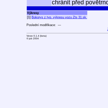
chránit před povětrno
Výkresy
[1]
Bokorys z typ. výkresu vozu Zts 31.sk.
Poslední modifikace: —
Verze 0.1.4 (beta)
© jub 2004