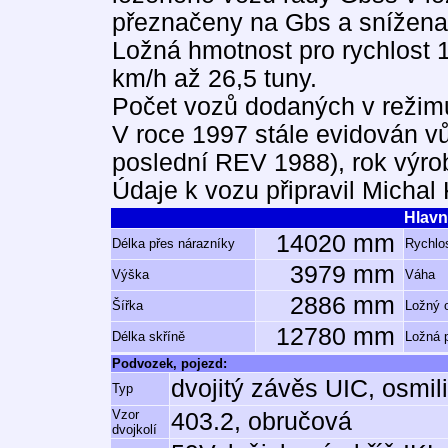
přeznačeny na Gbs a snížena 
Ložná hmotnost pro rychlost 1
km/h až 26,5 tuny.
Počet vozů dodaných v režimu 
V roce 1997 stále evidován v
poslední REV 1988), rok výro
Údaje k vozu připravil Michal
Hlavn
14020 mm
Délka přes nárazníky
Rychlos
3979 mm
Výška
Váha
2886 mm
Šířka
Ložný 
12780 mm
Délka skříně
Ložná 
Podvozek, pojezd:
dvojitý závěs UIC, osmil
Typ
Vzor
403.2, obručová
dvojkolí