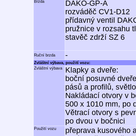
Brzda
DAKO-GP-A
rozváděč CV1-D12
přídavný ventil DAK
pružnice v rozsahu t
stavěč zdrží SZ 6
-
Ruční brzda
Zvláštní výbava, použití vozu:
Zvláštní výbava
Klapky a dveře:
boční posuvné dveře
pásů a profilů, svět
Nakládací otvory v b
500 x 1010 mm, po d
Větrací otvory s pev
po dvou v bočnici
Použití vozu
přeprava kusového a 