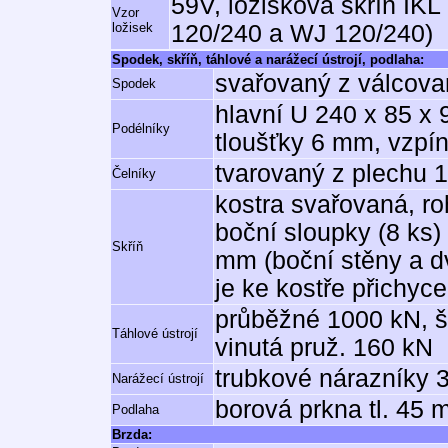
59V, ložisková skříň IKL
Vzor
ložisek
120/240 a WJ 120/240)
Spodek, skříň, táhlové a narážecí ústrojí, podlaha:
svařovaný z válcovan
Spodek
hlavní U 240 x 85 x 
Podélníky
tloušťky 6 mm, vzpín
tvarovaný z plechu
Čelníky
kostra svařovaná, ro
boční sloupky (8 ks) 
Skříň
mm (boční stěny a dv
je ke kostře přichyc
průběžné 1000 kN, š
Táhlové ústrojí
vinutá pruž. 160 kN
trubkové nárazníky 
Narážecí ústrojí
borová prkna tl. 45
Podlaha
Brzda: