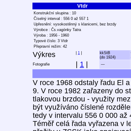
Vtdr
Konstrukční skupina : 10
Číselný interval : 556 0 až 557 1
Upřesnění: vysokostěnný s klanicemi, bez brzdy
Výrobce : Čs.vagónky Tatra
Výroba : 1956 - 1960
Typové číslo: 3 Vtdr
Přepravní režim: 42
Výkres
|
1
|
kkStB
(do 1924)
|
1
|
Fotografie
—
V roce 1968 odstaly řadu El a
9. V roce 1982 zařazeny do st
tlakovou brzdou - využity mez
být využíváno číslené rozděle
tedy v intervalu 556 0 000 až
Téměř celá řada vyřazena v l