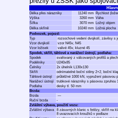
přežily u ZSSK jako spojovací
Hlavn
Délka přes nárazníky
11240 mm
Rychlost (lože
Výška
3260 mm
Váha
Šířka
3070 mm
Ložný objem
Délka skříně
10240 mm
Ložná plocha
Podvozek, pojezd:
Typ
rozsochové vedení dvojkolí, závěsy s 
Vzor dvojkolí
vzor N45v, N45
Vzor ložisek
valivé 45v, kluzné 45
Spodek, skříň, táhlové a narážecí ústrojí, podlaha:
Spodek
svařovaný z válcovaných profilů a plec
Podélníky
U240x85
Čelníky
2x úhelník L130x130
Skříň
odnímatelné boční stěny 2+2, boční kla
Táhlové ústrojí
průběžné 1000 kN, vypružení pásovou p
Narážecí ústrojí
trubkové nárazníky s pásovou zpruhou 
Podlaha
desky tl. 50 mm
Brzda:
Brzda
—
Ruční brzda
-
Zvláštní výbava, použití vozu:
Zvláštní výbava
8 zásuvných klanic s řetězy, skříň na k
8 uvazovacích kroužků v podlaze