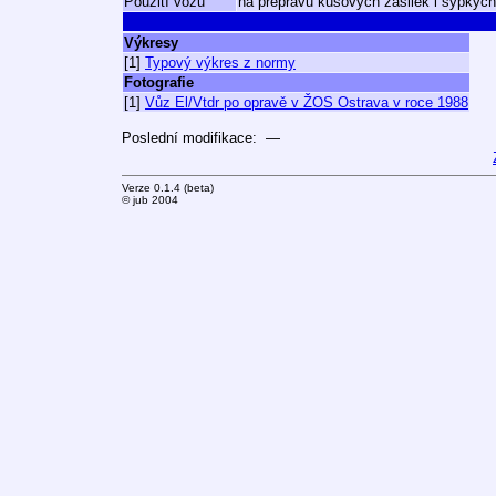
Použití vozu
na přepravu kusových zásilek i sypkýc
Výkresy
[1]
Typový výkres z normy
Fotografie
[1]
Vůz El/Vtdr po opravě v ŽOS Ostrava v roce 1988
Poslední modifikace: —
Verze 0.1.4 (beta)
© jub 2004