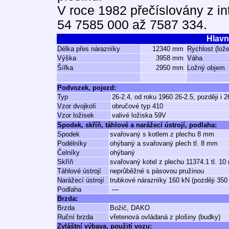
V roce 1982 přečíslovány z in
54 7585 000 až 7587 334.
Hlavn
Délka přes nárazníky
12340 mm
Rychlost (lož
Výška
3958 mm
Váha
Šířka
2950 mm
Ložný objem
Podvozek, pojezd:
Typ
26-2.4, od roku 1960 26-2.5, později i 2
Vzor dvojkolí
obručové typ 410
Vzor ložisek
valivé ložiska 59V
Spodek, skříň, táhlové a narážecí ústrojí, podlaha:
Spodek
svařovaný s kotlem z plechu 8 mm
Podélníky
ohýbaný a svařovaný plech tl. 8 mm
Čelníky
ohýbaný
Skříň
svařovaný kotel z plechu 11374.1 tl. 10
Táhlové ústrojí
neprůběžné s pásovou pružinou
Narážecí ústrojí
trubkové nárazníky 160 kN (později 350
Podlaha
—
Brzda:
Brzda
Božič, DAKO
Ruční brzda
vřetenová ovládaná z plošiny (budky)
Zvláštní výbava, použití vozu: