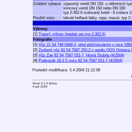
Zvláštní výbava
výpustný ventil DN 150, u některých ty
koncový ventil DN 150 nebo DN 100
typ 2-302.6 izolovaný kotel - tl izolac
Použití vozu
tekuté hořlavé látky, ropa, mazut, typ 2-
Výkresy
[1]
Typový výkres (neplatí pro typ 2-302.6)
Fotografie
[1]
Vůz 21 54 748 0468-3, před přečíslováním v roce 198
[2]
Zrušený vůz 82 54 7587 250-2 v areálu OOS Ostrava 
[3]
Vůz Zae 82 54 7587 031-7, Horná Štubňa (4/2004)
[4]
Podvozek 26-2.5 vozu 82 54 7587 031-7 (4/2004)
Poslední modifikace: 5.4.2004 21:12:08
Verze 0.1.4 (beta)
© jub 2004