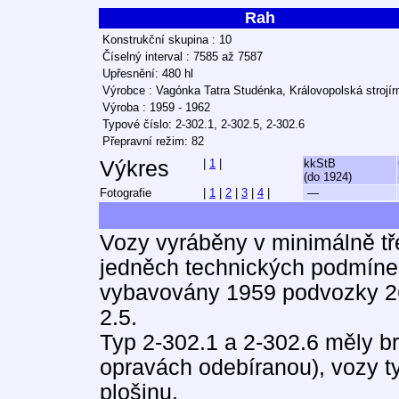
Rah
Konstrukční skupina : 10
Číselný interval : 7585 až 7587
Upřesnění: 480 hl
Výrobce : Vagónka Tatra Studénka, Královopolská strojír
Výroba : 1959 - 1962
Typové číslo: 2-302.1, 2-302.5, 2-302.6
Přepravní režim: 82
Výkres
|
1
|
kkStB
(do 1924)
Fotografie
|
1
|
2
|
3
|
4
|
—
Vozy vyráběny v minimálně tř
jedněch technických podmíne
vybavovány 1959 podvozky 26
2.5.
Typ 2-302.1 a 2-302.6 měly br
opravách odebíranou), vozy t
plošinu.