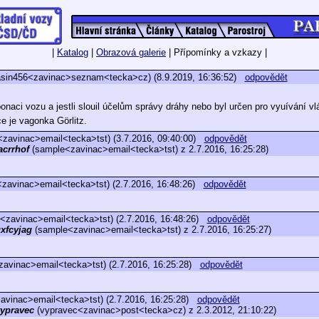
|
Katalog
|
Obrazová galerie
| Přípomínky a vzkazy |
asin456<zavinac>seznam<tecka>cz) (8.9.2019, 16:36:52)
odpovědět
ponaci vozu a jestli slouil účelům správy dráhy nebo byl určen pro vyuívání 
e je vagonka Görlitz.
zavinac>email<tecka>tst) (3.7.2016, 09:40:00)
odpovědět
acrrhof
(sample<zavinac>email<tecka>tst) z 2.7.2016, 16:25:28)
zavinac>email<tecka>tst) (2.7.2016, 16:48:26)
odpovědět
<zavinac>email<tecka>tst) (2.7.2016, 16:48:26)
odpovědět
xfcyjag
(sample<zavinac>email<tecka>tst) z 2.7.2016, 16:25:27)
avinac>email<tecka>tst) (2.7.2016, 16:25:28)
odpovědět
vinac>email<tecka>tst) (2.7.2016, 16:25:28)
odpovědět
ypravec
(vypravec<zavinac>post<tecka>cz) z 2.3.2012, 21:10:22)