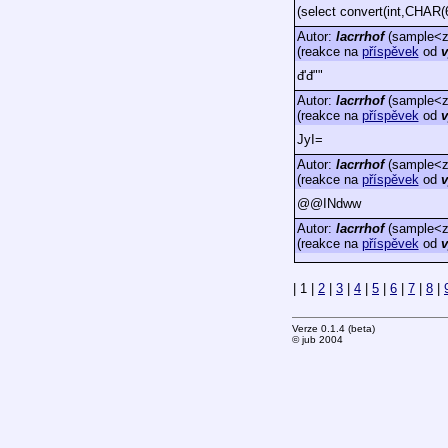
(select convert(int,CHAR(6
Autor:
lacrrhof
(sample<za
(reakce na
příspěvek
od
v
đ'đ""
Autor:
lacrrhof
(sample<za
(reakce na
příspěvek
od
v
JyI=
Autor:
lacrrhof
(sample<za
(reakce na
příspěvek
od
v
@@INdww
Autor:
lacrrhof
(sample<za
(reakce na
příspěvek
od
v
| 1 |
2
|
3
|
4
|
5
|
6
|
7
|
8
|
Verze 0.1.4 (beta)
© jub 2004