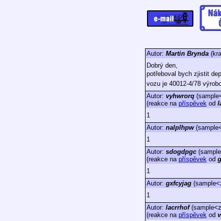
Autor:
Martin Brynda
(kr
Dobrý den,
potřeboval bych zjistit de
vozu je 40012-4/78 výrobc
Autor:
vyhwrorq
(sample<
(reakce na
příspěvek
od
l
1
Autor:
nalplhpw
(sample<
1
Autor:
sdogdpgc
(sample
(reakce na
příspěvek
od
g
1
Autor:
gxfcyjag
(sample<z
1
Autor:
lacrrhof
(sample<za
(reakce na
příspěvek
od
v