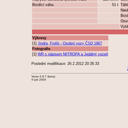
Brzdící váha
51 t
Táhl
Nará
Brz
Osvě
Vytá
Výkresy
[1]
Jindra, Frolík - Osobní vozy ČSD 1967
Fotografie
[1]
WR s nápisem MITROPA a Jedálný vozeň
Poslední modifikace: 26.2.2012 20:35:33
Verze 0.9.7 (beta)
© jub 2004