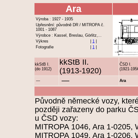
Ara
Výroba : 1927 - 1935
Upřesnění: původně DR / MITROPA č.
1001 - 1087
Výrobce : Kassel, Breslau, Görlitz,...
Výkres
|
1
|
Fotografie
|
1
|
kkStB II.
kkStB I.
ČSD I.
(do 1912)
(1913-1920)
(1921-195
—
—
Ara
Původně německé vozy, které
později zařazeny do parku Č
u ČSD vozy:
MITROPA 1046, Ara 1-0205, 
MITROPA 1049, Ara 1-0206, W