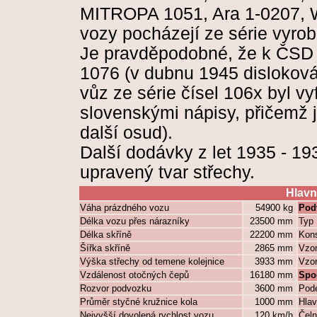
MITROPA 1051, Ara 1-0207, W
vozy pocházejí ze série vyro
Je pravděpodobné, že k ČSD
1076 (v dubnu 1945 disloková
vůz ze série čísel 106x byl v
slovenskými nápisy, přičemž 
další osud).
Další dodávky z let 1935 - 19
upravený tvar střechy.
Hlavn
Váha prázdného vozu
54900 kg
Pod
Délka vozu přes nárazníky
23500 mm
Typ
Délka skříně
22200 mm
Kons
Šířka skříně
2865 mm
Vzor
Výška střechy od temene kolejnice
3933 mm
Vzor
Vzdálenost otočných čepů
16180 mm
Spo
Rozvor podvozku
3600 mm
Podé
Průměr styčné kružnice kola
1000 mm
Hlav
Nejvyšší dovolená rychlost vozu
120 km/h
Čeln