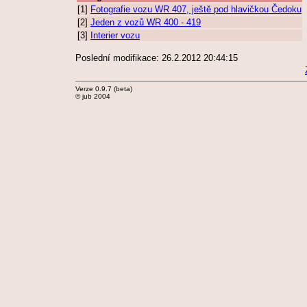
[1]
Fotografie vozu WR 407, ještě pod hlavičkou Čedoku
[2]
Jeden z vozů WR 400 - 419
[3]
Interier vozu
Poslední modifikace: 26.2.2012 20:44:15
Verze 0.9.7 (beta)
© jub 2004