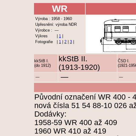
WR
Výroba : 1958 - 1960
Upřesnění: výroba NDR
Výrobce : —
Výkres
|
1
|
Fotografie
|
1
|
2
|
3
|
kkStB II.
kkStB I.
ČSD I.
(do 1912)
(1913-1920)
(1921-195
—
—
—
Původní označení WR 400 - 4
nová čísla 51 54 88-10 026 a
Dodávky:
1958-59 WR 400 až 409
1960 WR 410 až 419