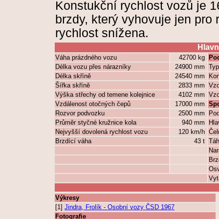
Konstukční rychlost vozů je 
brzdy, který vyhovuje jen pro
rychlost snížena.
Hlavn
Váha prázdného vozu
42700 kg
Pod
Délka vozu přes nárazníky
24900 mm
Typ
Délka skříně
24540 mm
Kon
Šířka skříně
2833 mm
Vzo
Výška střechy od temene kolejnice
4102 mm
Vzo
Vzdálenost otočných čepů
17000 mm
Sp
Rozvor podvozku
2500 mm
Pod
Průměr styčné kružnice kola
940 mm
Hla
Nejvyšší dovolená rychlost vozu
120 km/h
Čel
Brzdící váha
43 t
Táh
Nar
Brz
Osv
Vyt
Výkresy
[1]
Jindra, Frolík - Osobní vozy ČSD 1967
Fotografie