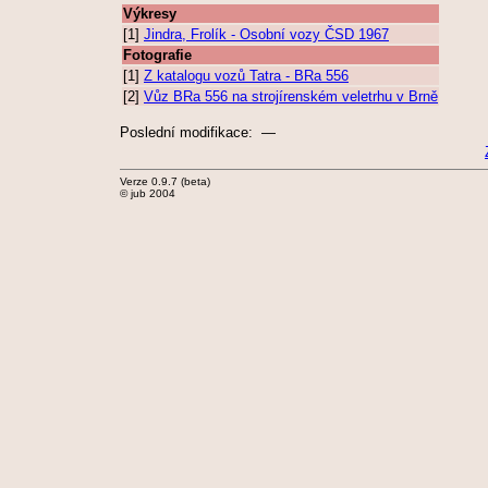
Výkresy
[1]
Jindra, Frolík - Osobní vozy ČSD 1967
Fotografie
[1]
Z katalogu vozů Tatra - BRa 556
[2]
Vůz BRa 556 na strojírenském veletrhu v Brně
Poslední modifikace: —
Verze 0.9.7 (beta)
© jub 2004