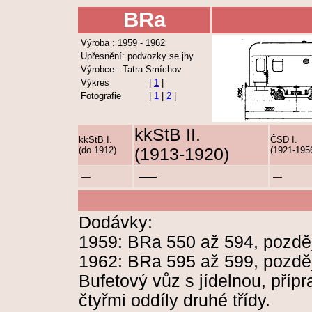
BRa
Výroba : 1959 - 1962
Upřesnění: podvozky se jhy
Výrobce : Tatra Smíchov
Výkres
|
1
|
Fotografie
|
1
|
2
|
kkStB II.
kkStB I.
ČSD I.
(do 1912)
(1913-1920)
(1921-195
—
—
—
Dodávky:
1959: BRa 550 až 594, pozděj
1962: BRa 595 až 599, pozděj
Bufetový vůz s jídelnou, příp
čtyřmi oddíly druhé třídy.