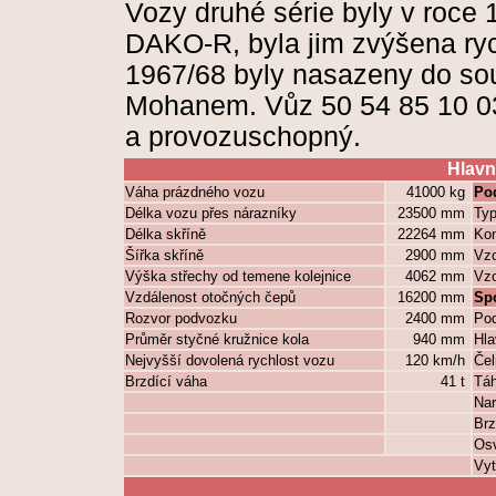
Vozy druhé série byly v roce
DAKO-R, byla jim zvýšena ryc
1967/68 byly nasazeny do sou
Mohanem. Vůz 50 54 85 10 03
a provozuschopný.
Hlavn
Váha prázdného vozu
41000 kg
Po
Délka vozu přes nárazníky
23500 mm
Ty
Délka skříně
22264 mm
Kon
Šířka skříně
2900 mm
Vzo
Výška střechy od temene kolejnice
4062 mm
Vzo
Vzdálenost otočných čepů
16200 mm
Sp
Rozvor podvozku
2400 mm
Pod
Průměr styčné kružnice kola
940 mm
Hla
Nejvyšší dovolená rychlost vozu
120 km/h
Čel
Brzdící váha
41 t
Táh
Nar
Br
Osv
Vyt