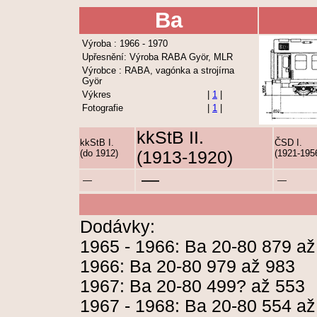
Ba
Výroba : 1966 - 1970
Upřesnění: Výroba RABA Györ, MLR
Výrobce : RABA, vagónka a strojírna
Györ
Výkres
|
1
|
Fotografie
|
1
|
kkStB II.
kkStB I.
ČSD I.
(do 1912)
(1913-1920)
(1921-195
—
—
—
Dodávky:
1965 - 1966: Ba 20-80 879 až
1966: Ba 20-80 979 až 983
1967: Ba 20-80 499? až 553
1967 - 1968: Ba 20-80 554 až