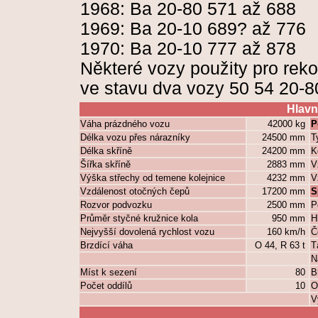
1968: Ba 20-80 571 až 688
1969: Ba 20-10 689? až 776
1970: Ba 20-10 777 až 878
Některé vozy použity pro rek
ve stavu dva vozy 50 54 20-8
Hlavn
Váha prázdného vozu
42000 kg
P
Délka vozu přes nárazníky
24500 mm
T
Délka skříně
24200 mm
K
Šířka skříně
2883 mm
V
Výška střechy od temene kolejnice
4232 mm
V
Vzdálenost otočných čepů
17200 mm
S
Rozvor podvozku
2500 mm
P
Průměr styčné kružnice kola
950 mm
H
Nejvyšší dovolená rychlost vozu
160 km/h
Č
Brzdící váha
O 44, R 63 t
T
N
Míst k sezení
80
B
Počet oddílů
10
O
V