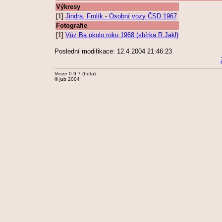
Výkresy
[1]
Jindra, Frolík - Osobní vozy ČSD 1967
Fotografie
[1]
Vůz Ba okolo roku 1968 (sbírka R.Jakl)
Poslední modifikace: 12.4.2004 21:46:23
Verze 0.9.7 (beta)
© jub 2004