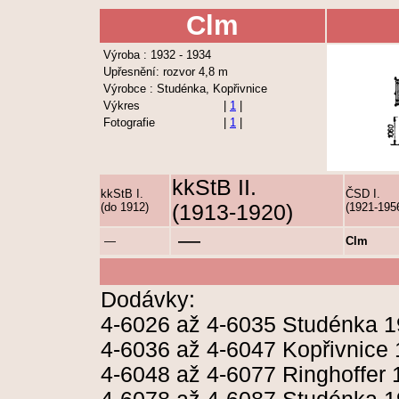
Clm
Výroba : 1932 - 1934
Upřesnění: rozvor 4,8 m
Výrobce : Studénka, Kopřivnice
Výkres
|
1
|
Fotografie
|
1
|
kkStB II.
kkStB I.
ČSD I.
(do 1912)
(1913-1920)
(1921-195
—
—
Clm
Dodávky:
4-6026 až 4-6035 Studénka 
4-6036 až 4-6047 Kopřivnice
4-6048 až 4-6077 Ringhoffer