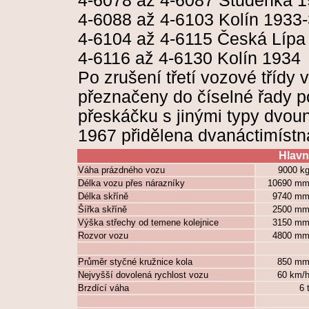
4-6078 až 4-6087 Studénka 
4-6088 až 4-6103 Kolín 1933
4-6104 až 4-6115 Česká Lípa
4-6116 až 4-6130 Kolín 1934
Po zrušení třetí vozové třídy
přeznačeny do číselné řady po
přeskáčku s jinými typy dvou
1967 přidělena dvanáctimístná
Hlavn
Váha prázdného vozu
9000 k
Délka vozu přes nárazníky
10690 m
Délka skříně
9740 m
Šířka skříně
2500 m
Výška střechy od temene kolejnice
3150 m
Rozvor vozu
4800 m
Průměr styčné kružnice kola
850 m
Nejvyšší dovolená rychlost vozu
60 km/
Brzdící váha
6 