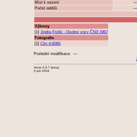
Míst k sezení
Počet oddílů
Výkresy
[1]
Jindra,Frolík - Osobní vozy ČSD 1967
Fotografie
[1]
Clm 4-6065
Poslední modifikace: —
Verze 0.9.7 (beta)
© jub 2004