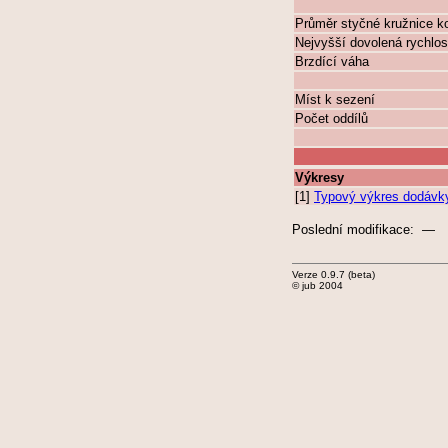
Průměr styčné kružnice k
Nejvyšší dovolená rychlos
Brzdící váha
Míst k sezení
Počet oddílů
Výkresy
[1]
Typový výkres dodávk
Poslední modifikace: —
Verze 0.9.7 (beta)
© jub 2004