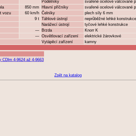
Podélníky
svařené ocelové válcované p
ola
850 mm
Hlavní příčníky
svařené ocelové válcované p
t vozu
60 km/h
Čelníky
plech síly 6 mm
9 t
Táhlové ústrojí
neprůběžné lehké konstrukc
Narážecí ústrojí
tyčové lehké konstrukce
—
Brzda
Knorr K
—
Osvětlovací zařízení
elektrické žárovkové
Vytápěcí zařízení
kamny
y CDlm 4-9624 až 4-9663
Zpět na katalog