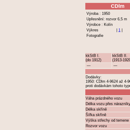
CDlm
Výroba : 1950
Upřesnění: rozvor 6,5 m
Výrobce : Kolín
Výkres
|
1
|
Fotografie
kkStB I.
kkStB II.
(do 1912)
(1913-192
—
—
Dodávky:
1950: CDlm 4-9624 až 4-9
proti dodávkám tohoto typ
Váha prázdného vozu
Délka vozu přes nárazník
Délka skříně
Šířka skříně
Výška střechy od temene 
Rozvor vozu