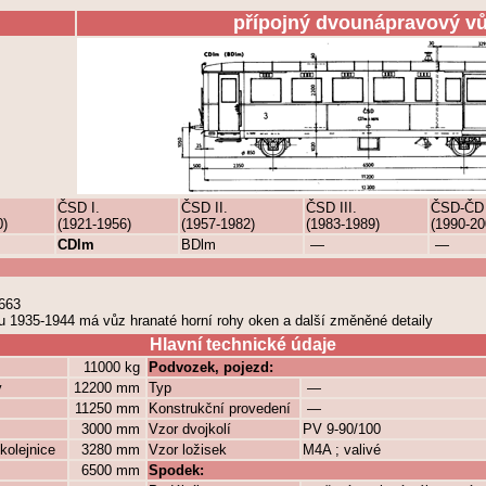
přípojný dvounápravový v
ČSD I.
ČSD II.
ČSD III.
ČSD-ČD
0)
(1921-1956)
(1957-1982)
(1983-1989)
(1990-20
CDlm
BDlm
—
—
663
u 1935-1944 má vůz hranaté horní rohy oken a další změněné detaily
Hlavní technické údaje
11000 kg
Podvozek, pojezd:
y
12200 mm
Typ
—
11250 mm
Konstrukční provedení
—
3000 mm
Vzor dvojkolí
PV 9-90/100
kolejnice
3280 mm
Vzor ložisek
M4A ; valivé
6500 mm
Spodek: