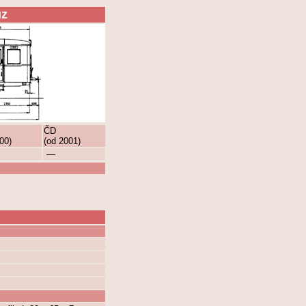
ůz
ČD
00)
(od 2001)
—