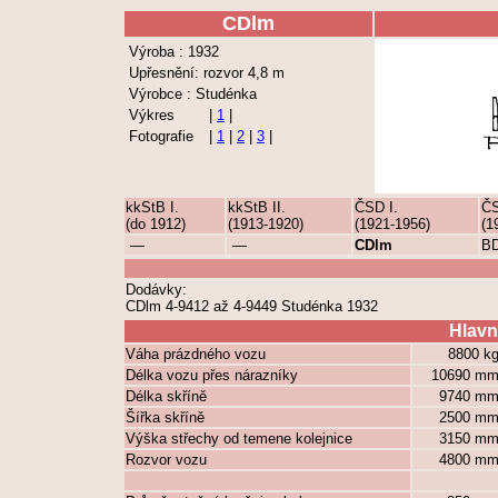
CDlm
Výroba : 1932
Upřesnění: rozvor 4,8 m
Výrobce : Studénka
Výkres
|
1
|
Fotografie
|
1
|
2
|
3
|
kkStB I.
kkStB II.
ČSD I.
ČS
(do 1912)
(1913-1920)
(1921-1956)
(1
—
—
CDlm
B
Dodávky:
CDlm 4-9412 až 4-9449 Studénka 1932
Hlavn
Váha prázdného vozu
8800 k
Délka vozu přes nárazníky
10690 m
Délka skříně
9740 m
Šířka skříně
2500 m
Výška střechy od temene kolejnice
3150 m
Rozvor vozu
4800 m