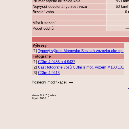
Průměr styčné kružnice kola
850 m
Nejvyšší dovolená rychlost vozu
60 km/
Brzdící váha
6 
Míst k sezení
Počet oddílů
Výkresy
[1]
Typový výkres Moravsko-Slezská vozovka akc.sp.
Fotografie
[1]
CDlm 4-9436 a 4-9437
[2]
Část fotografie vozů CDlm s mot. vozem M130.101
[3]
CDlm 4-9413
Poslední modifikace: —
Verze 0.9.7 (beta)
© jub 2004