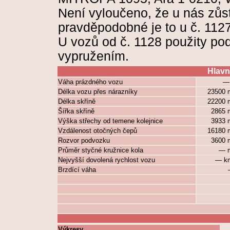
Není vyloučeno, že u nás zůst
pravděpodobné je to u č. 112
U vozů od č. 1128 použity p
vypružením.
Hlavn
Váha prázdného vozu
—
Délka vozu přes nárazníky
23500
Délka skříně
22200
Šířka skříně
2865
Výška střechy od temene kolejnice
3933
Vzdálenost otočných čepů
16180
Rozvor podvozku
3600
Průměr styčné kružnice kola
— 
Nejvyšší dovolená rychlost vozu
— k
Brzdící váha
Výkresy