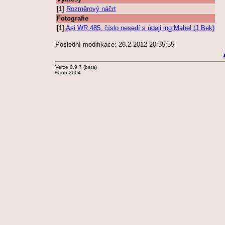
[1]
Rozměrový náčrt
Fotografie
[1]
Asi WR 485, číslo nesedí s údaji ing.Mahel (J.Bek)
Poslední modifikace: 26.2.2012 20:35:55
Verze 0.9.7 (beta)
© jub 2004