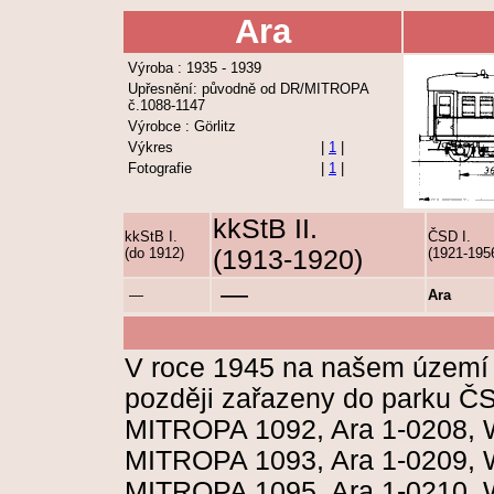
Ara
Výroba : 1935 - 1939
Upřesnění: původně od DR/MITROPA
č.1088-1147
Výrobce : Görlitz
Výkres
|
1
|
Fotografie
|
1
|
kkStB II.
kkStB I.
ČSD I.
(do 1912)
(1913-1920)
(1921-195
—
—
Ara
V roce 1945 na našem území zů
později zařazeny do parku Č
MITROPA 1092, Ara 1-0208, 
MITROPA 1093, Ara 1-0209, 
MITROPA 1095, Ara 1-0210, 