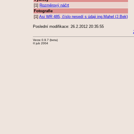
[1]
Rozměrový náčrt
Fotografie
[1]
Asi WR 485, číslo nesedí s údaji ing.Mahel (J.Bek)
Poslední modifikace: 26.2.2012 20:35:55
Verze 0.9.7 (beta)
© jub 2004