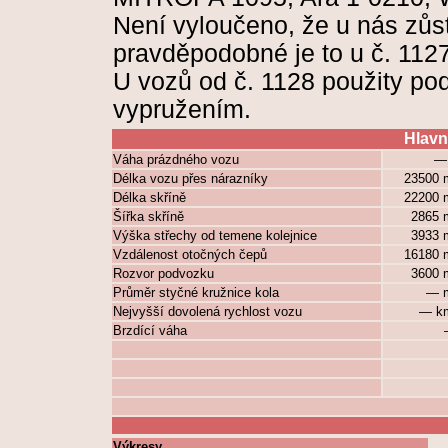
Není vyloučeno, že u nás zůst
pravděpodobné je to u č. 112
U vozů od č. 1128 použity p
vypružením.
Hlavn
Váha prázdného vozu
—
Délka vozu přes nárazníky
23500
Délka skříně
22200
Šířka skříně
2865
Výška střechy od temene kolejnice
3933
Vzdálenost otočných čepů
16180
Rozvor podvozku
3600
Průměr styčné kružnice kola
— 
Nejvyšší dovolená rychlost vozu
— k
Brzdící váha
Výkresy