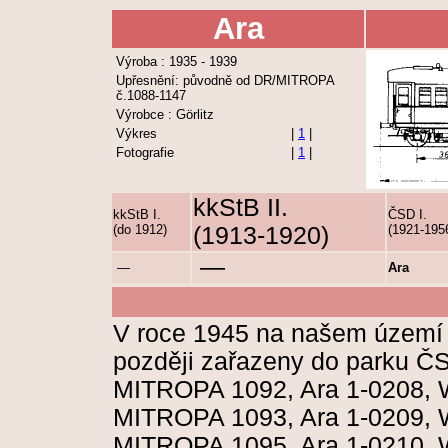
Ara
Výroba : 1935 - 1939
Upřesnění: původně od DR/MITROPA
č.1088-1147
Výrobce : Görlitz
Výkres
|
1
|
Fotografie
|
1
|
kkStB II.
kkStB I.
ČSD I.
(do 1912)
(1913-1920)
(1921-195
—
—
Ara
V roce 1945 na našem území zů
později zařazeny do parku Č
MITROPA 1092, Ara 1-0208, 
MITROPA 1093, Ara 1-0209, 
MITROPA 1095, Ara 1-0210, 