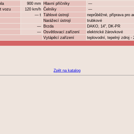
ola
900 mm
Hlavní příčníky
—
t vozu
120 km/h
Čelníky
—
— t
Táhlové ústrojí
neprůběžné, příprava pro a
Narážecí ústrojí
trubkové
—
Brzda
DAKO, 14'', DK-PR
—
Osvětlovací zařízení
elektrické žárovkové
Vytápěcí zařízení
teplovodní, tepelný zdroj -
Zpět na katalog