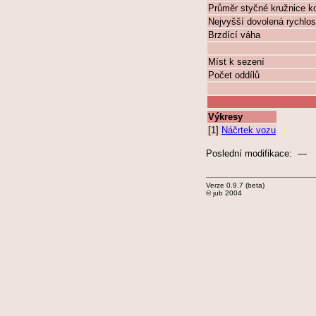
Průměr styčné kružnice k
Nejvyšší dovolená rychlos
Brzdící váha
Míst k sezení
Počet oddílů
Výkresy
[1]
Náčrtek vozu
Poslední modifikace: —
Verze 0.9.7 (beta)
© jub 2004