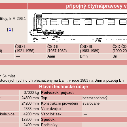
přípojný čtyřnápravový 
třídy, k M 296.1
|
1
|
ČSD I.
ČSD II.
ČSD III.
ČSD-ČD
0)
(1921-1956)
(1957-1982)
(1983-1989)
(1990-20
—
Aam
Bmn
Bn
em 54 míst
motorových rychlících přeznačeny na Bam, v roce 1983 na Bmn a později Bn
Hlavní technické údaje
37000 kg
Podvozek, pojezd:
y
24500 mm
Typ
bezrozsochový
24200 mm
Konstrukční provedení
svařované
2883 mm
Vzor dvojkolí
—
kolejnice
4200 mm
Vzor ložisek
—
ů
17200 mm
Spodek:
2400 mm
Podélníky
—