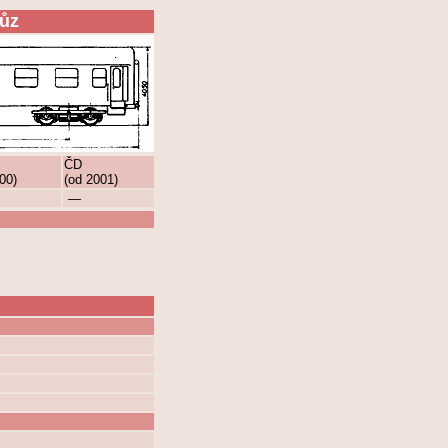
vůz
ČD
00)
(od 2001)
—