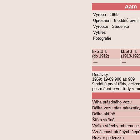
Aam
Výroba : 1969
Upřesnění: 9 oddílů první 
Výrobce : Studénka
Výkres
Fotografie
kkStB I.
kkStB II.
(do 1912)
(1913-192
—
—
Dodávky:
1969: 19-09 900 až 909
9 oddílů první třídy, celk
po zrušení první třídy v 
Váha prázdného vozu
Délka vozu přes nárazník
Délka skříně
Šířka skříně
Výška střechy od temene 
Vzdálenost otočných čep
Rozvor podvozku