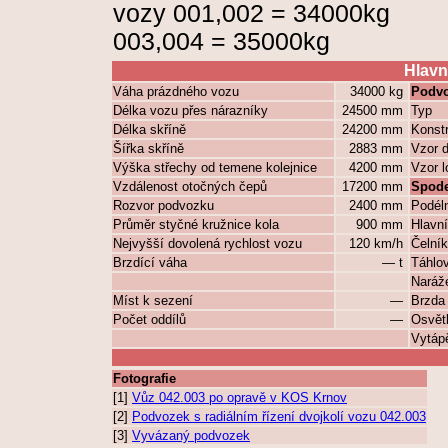
vozy 001,002 = 34000kg
003,004 = 35000kg
Hlavn
Váha prázdného vozu
34000 kg
Podvo
Délka vozu přes nárazníky
24500 mm
Typ
Délka skříně
24200 mm
Konst
Šířka skříně
2883 mm
Vzor d
Výška střechy od temene kolejnice
4200 mm
Vzor l
Vzdálenost otočných čepů
17200 mm
Spode
Rozvor podvozku
2400 mm
Podél
Průměr styčné kružnice kola
900 mm
Hlavní
Nejvyšší dovolená rychlost vozu
120 km/h
Čelní
Brzdící váha
— t
Táhlov
Naráže
Míst k sezení
—
Brzda
Počet oddílů
—
Osvětl
Vytápě
Fotografie
[1]
Vůz 042.003 po opravě v KOS Krnov
[2]
Podvozek s radiálním řízení dvojkolí vozu 042.003
[3]
Vyvázaný podvozek