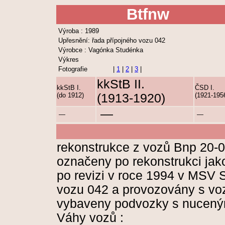
Btfnw
Výroba : 1989
Upřesnění: řada přípojného vozu 042
Výrobce : Vagónka Studénka
Výkres
Fotografie
|
1
|
2
|
3
|
kkStB II.
kkStB I.
ČSD I.
(do 1912)
(1913-1920)
(1921-195
—
—
—
rekonstrukce z vozů Bnp 20-0
označeny po rekonstrukci jak
po revizi v roce 1994 v MSV
vozu 042 a provozovány s vo
vybaveny podvozky s nuceným 
Váhy vozů :