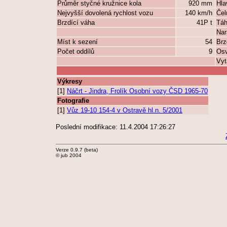
Průměr styčné kružnice kola
920 mm
Hla
Nejvyšší dovolená rychlost vozu
140 km/h
Čel
Brzdící váha
41P t
Táh
Nar
Míst k sezení
54
Brz
Počet oddílů
9
Osv
Vyt
Výkresy
[1]
Náčrt - Jindra, Frolík Osobní vozy ČSD 1965-70
Fotografie
[1]
Vůz 19-10 154-4 v Ostravě hl.n. 5/2001
Poslední modifikace: 11.4.2004 17:26:27
Verze 0.9.7 (beta)
© jub 2004