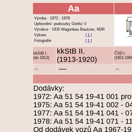
Aa
Výroba : 1972 - 1978
Upřesnění: podvozky Görlitz V
Výrobce : VEB Wagonbau Bautzen, NDR
Výkres
|
1
|
Fotografie
|
1
|
kkStB II.
kkStB I.
ČSD I.
(do 1912)
(1913-1920)
(1921-195
—
—
—
Dodávky:
1972: Aa 51 54 19-41 001 pro
1975: Aa 51 54 19-41 002 - 0
1977: Aa 51 54 19-41 041 - 0
1978: Aa 51 54 19-41 071 - 11
Od dodávek vozů Aa 1967-197