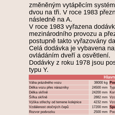
změněným vytápěcím systém
dvou na tři. V roce 1983 pře
následně na A.
V roce 1983 vyřazena dodávk
mezinárodního provozu a přez
postupně takto vyřazovány da
Celá dodávka je vybavena na
ovládáním dveří a osvětlení.
Dodávky z roku 1978 jsou pos
typu Y.
Hlavn
Váha prázdného vozu
38000 kg
Pod
Délka vozu přes nárazníky
24500 mm
Typ
Délka skříně
24200 mm
Kon
Šířka skříně
2882 mm
Vzo
Výška střechy od temene kolejnice
4232 mm
Vzo
Vzdálenost otočných čepů
17200 mm
Sp
Rozvor podvozku
2500 mm
Pod