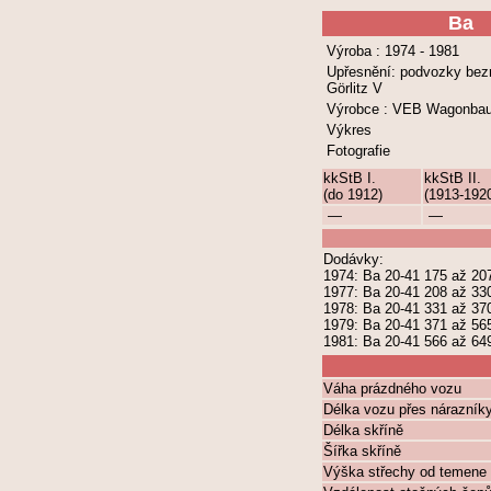
Ba
Výroba : 1974 - 1981
Upřesnění: podvozky bez
Görlitz V
Výrobce : VEB Wagonba
Výkres
Fotografie
kkStB I.
kkStB II.
(do 1912)
(1913-192
—
—
Dodávky:
1974: Ba 20-41 175 až 20
1977: Ba 20-41 208 až 33
1978: Ba 20-41 331 až 37
1979: Ba 20-41 371 až 56
1981: Ba 20-41 566 až 64
Váha prázdného vozu
Délka vozu přes nárazník
Délka skříně
Šířka skříně
Výška střechy od temene 