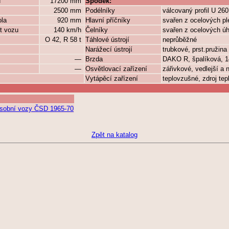
ů
17200 mm
Spodek:
2500 mm
Podélníky
válcovaný profil U 26
ola
920 mm
Hlavní příčníky
svařen z ocelových p
t vozu
140 km/h
Čelníky
svařen z ocelových úh
O 42, R 58 t
Táhlové ústrojí
neprůběžné
Narážecí ústrojí
trubkové, prst.pružina
—
Brzda
DAKO R, špalíková, 14
—
Osvětlovací zařízení
zářivkové, vedlejší a
Vytápěcí zařízení
teplovzušné, zdroj tep
 Osobní vozy ČSD 1965-70
Zpět na katalog