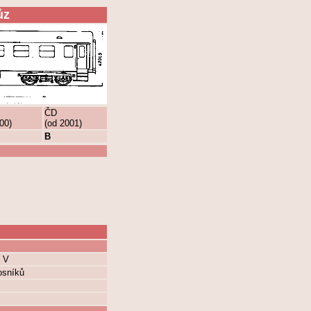
ůz
ČD
00)
(od 2001)
B
z V
osníků