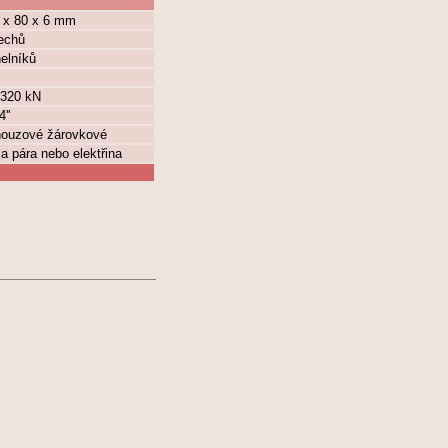
0 x 80 x 6 mm
lechů
elníků
 320 kN
''
 nouzové žárovkové
la pára nebo elektřina