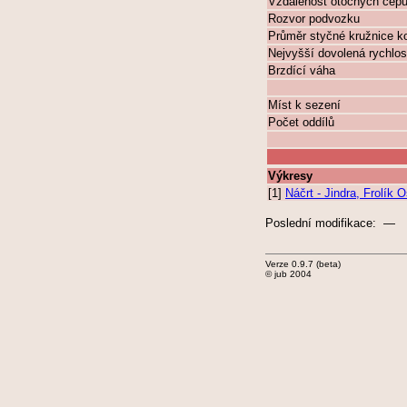
Vzdálenost otočných čep
Rozvor podvozku
Průměr styčné kružnice k
Nejvyšší dovolená rychlos
Brzdící váha
Míst k sezení
Počet oddílů
Výkresy
[1]
Náčrt - Jindra, Frolík
Poslední modifikace: —
Verze 0.9.7 (beta)
© jub 2004