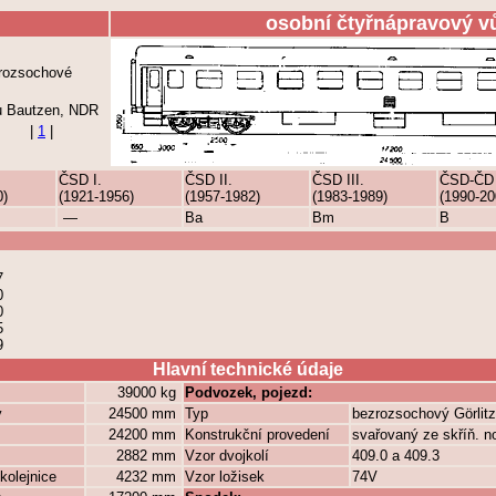
osobní čtyřnápravový v
rozsochové
u Bautzen, NDR
|
1
|
ČSD I.
ČSD II.
ČSD III.
ČSD-ČD
0)
(1921-1956)
(1957-1982)
(1983-1989)
(1990-20
—
Ba
Bm
B
7
0
0
5
9
Hlavní technické údaje
39000 kg
Podvozek, pojezd:
y
24500 mm
Typ
bezrozsochový Görlit
24200 mm
Konstrukční provedení
svařovaný ze skříň. n
2882 mm
Vzor dvojkolí
409.0 a 409.3
kolejnice
4232 mm
Vzor ložisek
74V