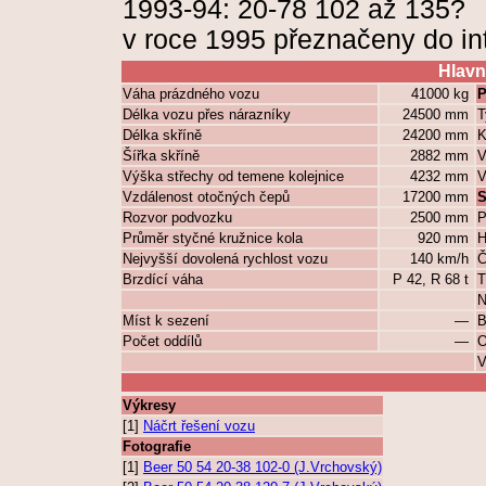
1993-94: 20-78 102 až 135?
v roce 1995 přeznačeny do in
Hlavn
Váha prázdného vozu
41000 kg
P
Délka vozu přes nárazníky
24500 mm
T
Délka skříně
24200 mm
K
Šířka skříně
2882 mm
V
Výška střechy od temene kolejnice
4232 mm
V
Vzdálenost otočných čepů
17200 mm
S
Rozvor podvozku
2500 mm
P
Průměr styčné kružnice kola
920 mm
H
Nejvyšší dovolená rychlost vozu
140 km/h
Č
Brzdící váha
P 42, R 68 t
T
N
Míst k sezení
—
B
Počet oddílů
—
O
V
Výkresy
[1]
Náčrt řešení vozu
Fotografie
[1]
Beer 50 54 20-38 102-0 (J.Vrchovský)