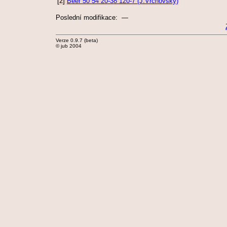
[2]
Beer 50 54 20-38 120-7 (J.Vrchovský)
Poslední modifikace: —
Verze 0.9.7 (beta)
© jub 2004