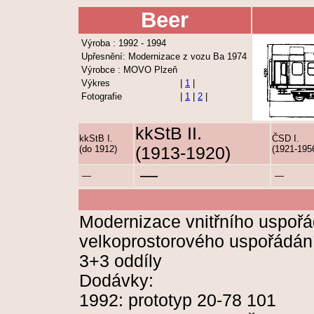
Beer
Výroba : 1992 - 1994
Upřesnění: Modernizace z vozu Ba 1974
Výrobce : MOVO Plzeň
Výkres
|
1
|
Fotografie
|
1
|
2
|
kkStB II.
kkStB I.
ČSD I.
(do 1912)
(1913-1920)
(1921-195
—
—
—
Modernizace vnitřního uspořá
velkoprostorového uspořádán
3+3 oddíly
Dodávky:
1992: prototyp 20-78 101