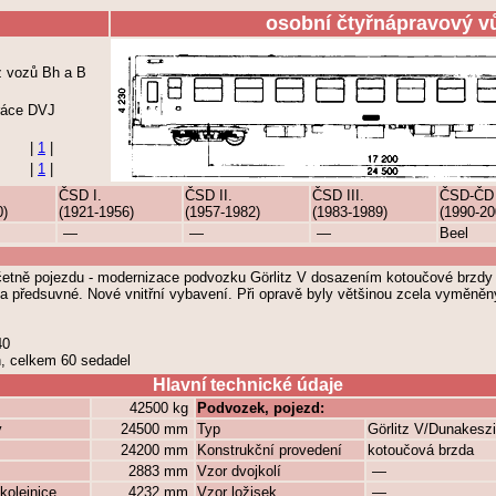
osobní čtyřnápravový v
z vozů Bh a B
ráce DVJ
|
1
|
|
1
|
ČSD I.
ČSD II.
ČSD III.
ČSD-ČD
0)
(1921-1956)
(1957-1982)
(1983-1989)
(1990-20
—
—
—
Beel
etně pojezdu - modernizace podvozku Görlitz V dosazením kotoučové brzdy 
 předsuvné. Nové vnitřní vybavení. Při opravě byly většinou zcela vyměněn
40
h, celkem 60 sedadel
Hlavní technické údaje
42500 kg
Podvozek, pojezd:
y
24500 mm
Typ
Görlitz V/Dunakeszi
24200 mm
Konstrukční provedení
kotoučová brzda
2883 mm
Vzor dvojkolí
—
kolejnice
4232 mm
Vzor ložisek
—