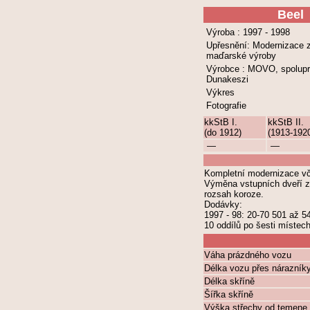
Beel
Výroba : 1997 - 1998
Upřesnění: Modernizace 
maďarské výroby
Výrobce : MOVO, spolup
Dunakeszi
Výkres
Fotografie
kkStB I.
kkStB II.
(do 1912)
(1913-192
—
—
Kompletní modernizace vč
Výměna vstupních dveří za
rozsah koroze.
Dodávky:
1997 - 98: 20-70 501 až 5
10 oddílů po šesti místec
Váha prázdného vozu
Délka vozu přes nárazník
Délka skříně
Šířka skříně
Výška střechy od temene 