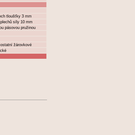
ech tloušťky 3 mm
 plechů síly 10 mm
tou pásovou pružinou
 ostatní žárovkové
ické