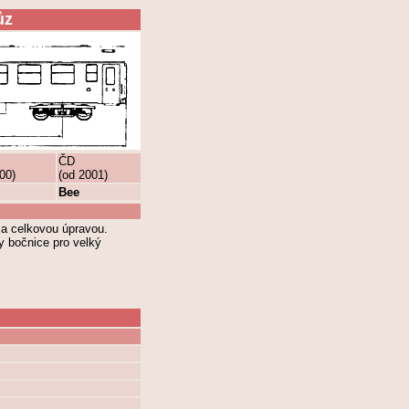
ůz
ČD
00)
(od 2001)
Bee
a celkovou úpravou.
y bočnice pro velký