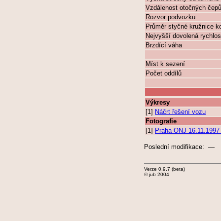
Vzdálenost otočných čep
Rozvor podvozku
Průměr styčné kružnice k
Nejvyšší dovolená rychlos
Brzdící váha
Míst k sezení
Počet oddílů
Výkresy
[1]
Náčrt řešení vozu
Fotografie
[1]
Praha ONJ 16.11.1997 
Poslední modifikace: —
Verze 0.9.7 (beta)
© jub 2004