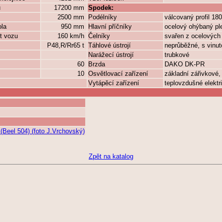
ů
17200 mm
Spodek:
2500 mm
Podélníky
válcovaný profil 180
ola
950 mm
Hlavní příčníky
ocelový ohýbaný pl
t vozu
160 km/h
Čelníky
svařen z ocelových
P48,R/Rr65 t
Táhlové ústrojí
neprůběžné, s vinu
Narážecí ústrojí
trubkové
60
Brzda
DAKO DK-PR
10
Osvětlovací zařízení
základní zářivkové,
Vytápěcí zařízení
teplovzdušné elektr
(Beel 504) (foto J.Vrchovský)
Zpět na katalog