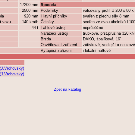
ů
17200 mm
Spodek:
2500 mm
Podélníky
válcovaný profil U 200 x 80 
ola
920 mm
Hlavní příčníky
svařen z plechu síly 8 mm
t vozu
140 km/h
Čelníky
svařen ze dvou úhelníků L1
44 t
Táhlové ústrojí
neprůběžné
Narážecí ústrojí
trubkové, prst.pružina 320 kN
Brzda
DAKO, špalíková, 16''
Osvětlovací zařízení
zářivkové, vedlejší a nouzov
Vytápěcí zařízení
i lokální naftové
(J.Vrchovský)
(J.Vrchovský)
Zpět na katalog