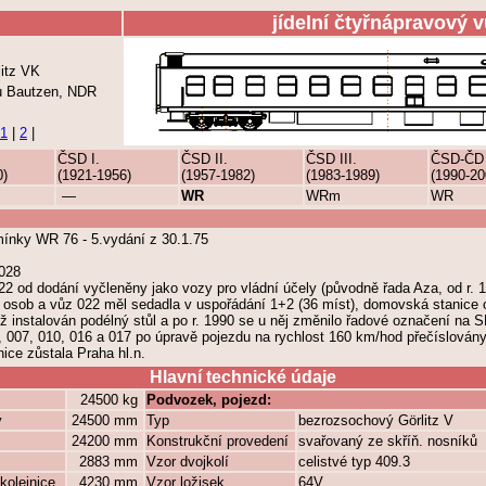
jídelní čtyřnápravový 
itz VK
u Bautzen, NDR
1
|
2
|
ČSD I.
ČSD II.
ČSD III.
ČSD-ČD
0)
(1921-1956)
(1957-1982)
(1983-1989)
(1990-20
—
WR
WRm
WR
mínky WR 76 - 5.vydání z 30.1.75
 028
22 od dodání vyčleněny jako vozy pro vládní účely (původně řada Aza, od r. 
22 osob a vůz 022 měl sedadla v uspořádání 1+2 (36 míst), domovská stanice
ž instalován podélný stůl a po r. 1990 se u něj změnilo řadové označení na S
007, 010, 016 a 017 po úpravě pojezdu na rychlost 160 km/hod přečíslovány
ce zůstala Praha hl.n.
Hlavní technické údaje
24500 kg
Podvozek, pojezd:
y
24500 mm
Typ
bezrozsochový Görlitz V
24200 mm
Konstrukční provedení
svařovaný ze skříň. nosníků
2883 mm
Vzor dvojkolí
celistvé typ 409.3
kolejnice
4230 mm
Vzor ložisek
64V