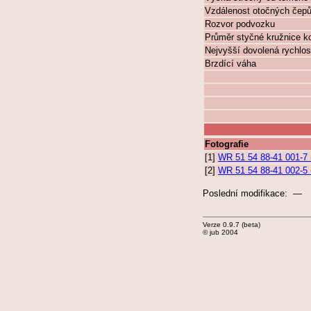
Vzdálenost otočných čep
Rozvor podvozku
Průměr styčné kružnice k
Nejvyšší dovolená rychlos
Brzdící váha
Fotografie
[1]
WR 51 54 88-41 001-7 
[2]
WR 51 54 88-41 002-5 
Poslední modifikace: —
Verze 0.9.7 (beta)
© jub 2004