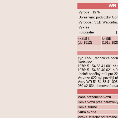
WR
Výroba : 1976
Upřesnění: podvozky Görl
Výrobce : VEB Wagonba
Výkres
Fotografie
|
kkStB I.
kkStB II.
(do 1912)
(1913-192
—
—
Typ 1.551, technické pod
Dodávky:
1976: 51 54 88-41 001 až
1976: 51 54 89-40 021 a 0
jídelně podélný stůl pro 
Ve voze 022 byl později té
Vozy WR 51 54 88-41 003, 
030 až 034 domovská stani
Váha prázdného vozu
Délka vozu přes nárazník
Délka skříně
Šířka skříně
Výška střechy od temene 