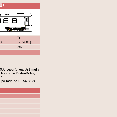
vůz
ČD
00)
(od 2001)
WR
1983 Salon), vůz 021 měl v
 obou vozů Praha-Bubny.
R.
 po řadě na 51 54 88-80