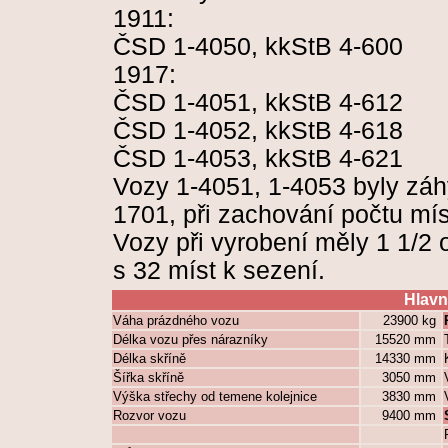
1911:
ČSD 1-4050, kkStB 4-600
1917:
ČSD 1-4051, kkStB 4-612
ČSD 1-4052, kkStB 4-618
ČSD 1-4053, kkStB 4-621
Vozy 1-4051, 1-4053 byly záh
1701, při zachování počtu mís
Vozy při vyrobení měly 1 1/2 odd
s 32 míst k sezení.
Hlavn
Váha prázdného vozu
23900 kg
Délka vozu přes nárazníky
15520 mm
Délka skříně
14330 mm
Šířka skříně
3050 mm
Výška střechy od temene kolejnice
3830 mm
Rozvor vozu
9400 mm