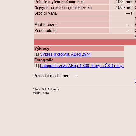
Průměr styčné kružnice kola
1000 mm
Nejvyšší dovolená rychlost vozu
100 km/h
Brzdící váha
— t
Míst k sezení
—
Počet oddílů
—
Výkresy
[1]
Výkres prototypu ABeg 2974
Fotografie
[1]
Fotografie vozu ABeg 4-606, který u ČSD nebyl
Poslední modifikace: —
Verze 0.9.7 (beta)
© jub 2004