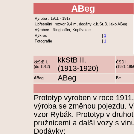
ABeg
Výroba : 1911 - 1917
Upřesnění: rozvor 9,4 m, dodány k.k.St.B. jako ABeg
Výrobce : Ringhoffer, Kopřivnice
Výkres
|
1
|
Fotografie
|
1
|
kkStB II.
kkStB I.
ČSD I.
(do 1912)
(1913-1920)
(1921-195
ABeg
ABeg
Be
Prototyp vyroben v roce 1911
výroba se změnou pojezdu. 
vzor Rybák. Prototyp v druho
pružnicemi a další vozy s vin
Dodávky: