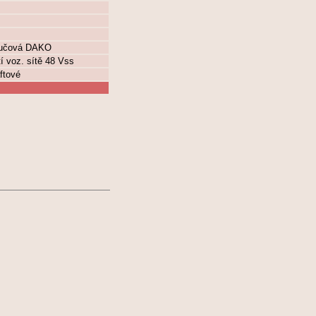
oučová DAKO
í voz. sítě 48 Vss
ftové