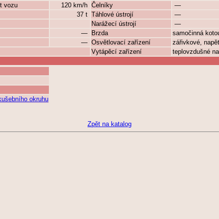
t vozu
120 km/h
Čelníky
—
37 t
Táhlové ústrojí
—
Narážecí ústrojí
—
—
Brzda
samočinná kot
—
Osvětlovací zařízení
zářivkové, napět
Vytápěcí zařízení
teplovzdušné na
zkušebního okruhu
Zpět na katalog