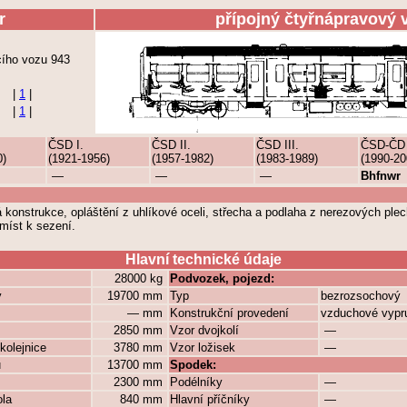
r
přípojný čtyřnápravový 
ícího vozu 943
|
1
|
|
1
|
ČSD I.
ČSD II.
ČSD III.
ČSD-ČD
0)
(1921-1956)
(1957-1982)
(1983-1989)
(1990-20
—
—
—
Bhfnwr
onstrukce, opláštění z uhlíkové oceli, střecha a podlaha z nerezových plec
 míst k sezení.
Hlavní technické údaje
28000 kg
Podvozek, pojezd:
y
19700 mm
Typ
bezrozsochový
— mm
Konstrukční provedení
vzduchové vypr
2850 mm
Vzor dvojkolí
—
kolejnice
3780 mm
Vzor ložisek
—
ů
13700 mm
Spodek:
2300 mm
Podélníky
—
ola
840 mm
Hlavní příčníky
—