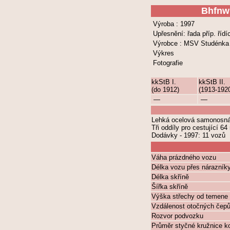
Bhfnw
Výroba : 1997
Upřesnění: řada příp. říd
Výrobce : MSV Studénka
Výkres
Fotografie
kkStB I.
kkStB II.
(do 1912)
(1913-192
—
—
Lehká ocelová samonosná k
Tři oddíly pro cestující 64
Dodávky - 1997: 11 vozů
Váha prázdného vozu
Délka vozu přes nárazník
Délka skříně
Šířka skříně
Výška střechy od temene 
Vzdálenost otočných čep
Rozvor podvozku
Průměr styčné kružnice k