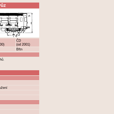
vůz
ČD
00)
(od 2001)
Bftn
hů.
užení