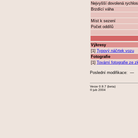
Nejvyšší dovolená rychlos
Brzdící váha
Míst k sezení
Počet oddílů
Výkresy
[1]
Typový náčrtek vozu
Fotografie
[1]
Tovární fotografie ze 
Poslední modifikace: —
Verze 0.9.7 (beta)
© jub 2004