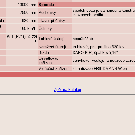
ů
19000 mm
Spodek:
spodek vozu je samonosná konstru
2500 mm
Podélníky
lisovaných profilů
ola
920 mm
Hlavní příčníky
—
t
160 km/h
Čelníky
—
P51t,R71t,ruč.22t
Táhlové ústrojí
neprůběžné
t
Narážecí ústrojí
trubkové, prst.pružina 320 kN
Brzda
DAKO P-R, špalíková,16''
Osvětlovací
zářivkové, vedlejší a nouzové žáro
zařízení
Vytápěcí zařízení
klimatizace FRIEDMANN Wien
Zpět na katalog