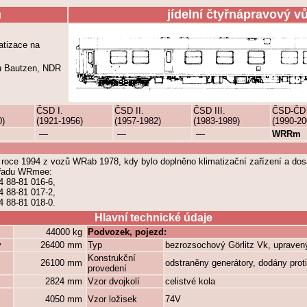
m
jídelní čtyřnápravový v
atizace na
u Bautzen, NDR
ČSD I.
ČSD II.
ČSD III.
ČSD-ČD
0)
(1921-1956)
(1957-1982)
(1983-1989)
(1990-20
—
—
—
WRRm
v roce 1994 z vozů WRab 1978, kdy bylo doplněno klimatizační zařízení a do
 řadu WRmee:
4 88-81 016-6,
4 88-81 017-2,
4 88-81 018-0.
Hlavní technické údaje
44000 kg
Podvozek, pojezd:
y
26400 mm
Typ
bezrozsochový Görlitz Vk, upraven
Konstrukční
26100 mm
odstraněny generátory, dodány pr
provedení
2824 mm
Vzor dvojkolí
celistvé kola
4050 mm
Vzor ložisek
74V