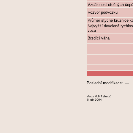
Vzdálenost otočných čep
Rozvor podvozku
Průměr styčné kružnice k
Nejvyšší dovolená rychlos
vozu
Brzdící váha
Poslední modifikace: —
Verze 0.9.7 (beta)
© jub 2004