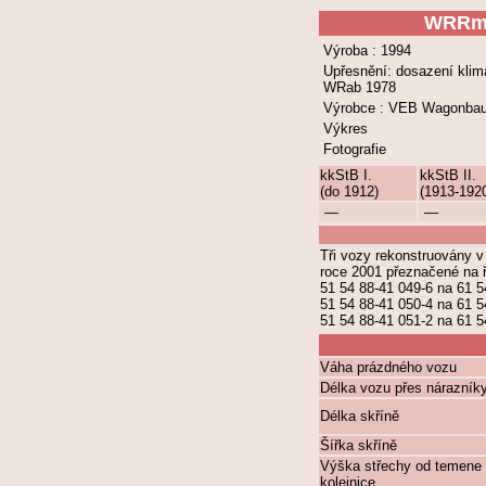
WRR
Výroba : 1994
Upřesnění: dosazení klim
WRab 1978
Výrobce : VEB Wagonba
Výkres
Fotografie
kkStB I.
kkStB II.
(do 1912)
(1913-192
—
—
Tři vozy rekonstruovány 
roce 2001 přeznačené na
51 54 88-41 049-6 na 61 5
51 54 88-41 050-4 na 61 5
51 54 88-41 051-2 na 61 5
Váha prázdného vozu
Délka vozu přes nárazník
Délka skříně
Šířka skříně
Výška střechy od temene
kolejnice