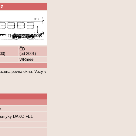
ůz
ČD
00)
(od 2001)
WRmee
sazena pevná okna. Vozy v
ý
otismyky DAKO FE1