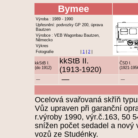
Bymee
Výroba : 1989 - 1990
Upřesnění: podvozky GP 200, úprava
Bautzen
Výrobce : VEB Wagonbau Bautzen,
Německo
Výkres
Fotografie
|
1
|
2
|
kkStB II.
kkStB I.
ČSD I.
(do 1912)
(1913-1920)
(1921-195
—
—
—
Ocelová svařovaná skříň typu 
Vůz upraven při garanční opr
r.výroby 1990, výr.č.163, 50
snížen počet sedadel a nový 
vozů ze Studénky.