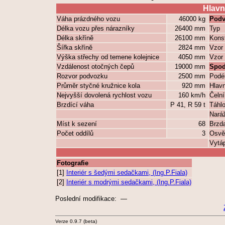
Hlavn
Váha prázdného vozu
46000 kg
Podv
Délka vozu přes nárazníky
26400 mm
Typ
Délka skříně
26100 mm
Kons
Šířka skříně
2824 mm
Vzor 
Výška střechy od temene kolejnice
4050 mm
Vzor 
Vzdálenost otočných čepů
19000 mm
Spod
Rozvor podvozku
2500 mm
Podé
Průměr styčné kružnice kola
920 mm
Hlavn
Nejvyšší dovolená rychlost vozu
160 km/h
Čeln
Brzdící váha
P 41, R 59 t
Táhlo
Naráž
Míst k sezení
68
Brzd
Počet oddílů
3
Osvět
Vytáp
Fotografie
[1]
Interiér s šedými sedačkami, (Ing.P.Fiala)
[2]
Interiér s modrými sedačkami, (Ing.P.Fiala)
Poslední modifikace: —
Verze 0.9.7 (beta)