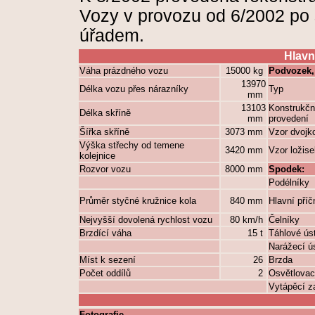
Vozy v provozu od 6/2002 po
úřadem.
Hlavn
Váha prázdného vozu
15000 kg
Podvozek,
13970
Délka vozu přes nárazníky
Typ
mm
13103
Konstrukčn
Délka skříně
mm
provedení
Šířka skříně
3073 mm
Vzor dvojko
Výška střechy od temene
3420 mm
Vzor ložise
kolejnice
Rozvor vozu
8000 mm
Spodek:
Podélníky
Průměr styčné kružnice kola
840 mm
Hlavní příč
Nejvyšší dovolená rychlost vozu
80 km/h
Čelníky
Brzdící váha
15 t
Táhlové úst
Narážecí ús
Míst k sezení
26
Brzda
Počet oddílů
2
Osvětlovac
Vytápěcí z
Fotografie