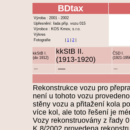
BDtax
Výroba : 2001 - 2002
Upřesnění: řada příp. vozu 015
Výrobce : KOS Krnov, s.r.o.
Výkres
Fotografie
|
1
|
2
|
kkStB II.
kkStB I.
ČSD I.
(do 1912)
(1913-1920)
(1921-195
—
—
—
Rekonstrukce vozu pro přeprav
není u tohoto vozu provedeno
stěny vozu a přitažení kola p
více kol, ale toto řešení je m
Vozy rekonstruovány z řady 0
K 8/2002 provedena rekonstr