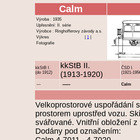
Calm
Výroba : 1935
Upřesnění: II. série
Výrobce : Ringhofferovy závody a.s.
Výkres
|
1
|
Fotografie
kkStB II.
kkStB I.
ČSD I.
(do 1912)
(1913-1920)
(1921-195
—
—
Calm
Velkoprostorové uspořádání s
prostorem uprostřed vozu. Sk
svářované. Vnitřní obložení z 
Dodány pod označením:
Calm 4-7011 - 4-7020.