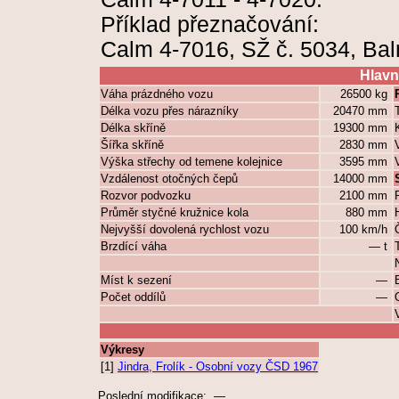
Příklad přeznačování:
Calm 4-7016, SŽ č. 5034, Bal
Hlavn
Váha prázdného vozu
26500 kg
Délka vozu přes nárazníky
20470 mm
Délka skříně
19300 mm
Šířka skříně
2830 mm
Výška střechy od temene kolejnice
3595 mm
Vzdálenost otočných čepů
14000 mm
Rozvor podvozku
2100 mm
Průměr styčné kružnice kola
880 mm
Nejvyšší dovolená rychlost vozu
100 km/h
Brzdící váha
— t
Míst k sezení
—
Počet oddílů
—
Výkresy
[1]
Jindra, Frolík - Osobní vozy ČSD 1967
Poslední modifikace: —