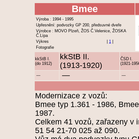
Bmee
Výroba : 1994 - 1995
Upřesnění: podvozky GP 200, předsuvné dveře
Výrobce : MOVO Plzeň, ŽOS Č.Velenice, ŽOSKA
Č.Lípa
Výkres
|
1
|
Fotografie
kkStB II.
kkStB I.
ČSD I.
(do 1912)
(1913-1920)
(1921-195
—
—
—
Modernizace z vozů:
Bmee typ 1.361 - 1986, Bmee 
1987.
Celkem 41 vozů, zařazeny v i
51 54 21-70 025 až 090.