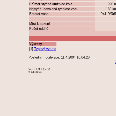
Průměr styčné kružnice kola
920
Nejvyšší dovolená rychlost vozu
160 k
Brzdící váha
P41,R/Rr5
Míst k sezení
Počet oddílů
Výkresy
[1]
Typový výkres
Poslední modifikace: 11.4.2004 18:04:28
Verze 0.9.7 (beta)
© jub 2004