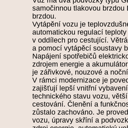
Vůz má dva podvozky typu GP
samočinnou tlakovou brzdou
brzdou.
Vytápění vozu je teplovzdušn
automatickou regulací teploty
v oddílech pro cestující. Větrá
a pomocí vytápěcí soustavy 
Napájení spotřebičů elektricko
zdrojem energie a akumulátoro
je zářivkové, nouzové a nočn
V rámci modernizace je poved
zajišťují lepší vnitřní vybaven
technického stavu vozu, větší 
cestování. Členění a funkčnos
zůstalo zachováno. Je proved
vozu, úpravy skříní a podvozk