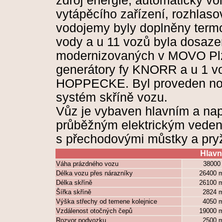
zdroj energie, automatický vol
vytápěcího zařízení, rozhlas
vodojemy byly doplněny termo
vody a u 11 vozů byla dosaze
modernizovaných v MOVO Plze
generátory fy KNORR a u 1 vo
HOPPECKE. Byl proveden nový
systém skříně vozu.
Vůz je vybaven hlavním a na
průběžným elektrickým veden
s přechodovými můstky a pry
Hlavn
Váha prázdného vozu
38000
Délka vozu přes nárazníky
26400
Délka skříně
26100
Šířka skříně
2824
Výška střechy od temene kolejnice
4050
Vzdálenost otočných čepů
19000
Rozvor podvozku
2500