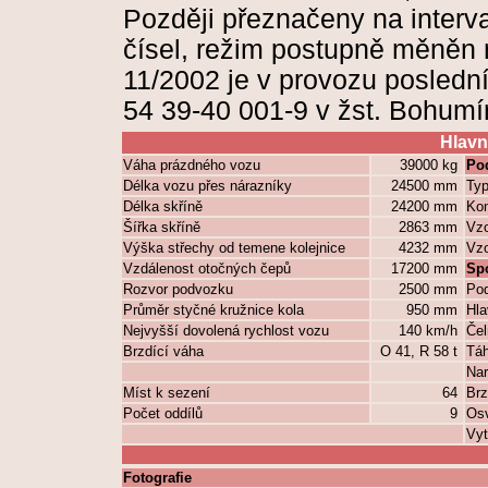
Později přeznačeny na interva
čísel, režim postupně měněn 
11/2002 je v provozu posledn
54 39-40 001-9 v žst. Bohumí
Hlavn
Váha prázdného vozu
39000 kg
Po
Délka vozu přes nárazníky
24500 mm
Ty
Délka skříně
24200 mm
Kon
Šířka skříně
2863 mm
Vzo
Výška střechy od temene kolejnice
4232 mm
Vzo
Vzdálenost otočných čepů
17200 mm
Sp
Rozvor podvozku
2500 mm
Pod
Průměr styčné kružnice kola
950 mm
Hla
Nejvyšší dovolená rychlost vozu
140 km/h
Čel
Brzdící váha
O 41, R 58 t
Táh
Nar
Míst k sezení
64
Br
Počet oddílů
9
Osv
Vyt
Fotografie