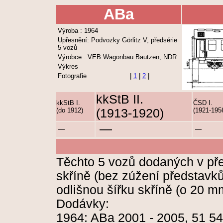
ABa
Výroba : 1964
Upřesnění: Podvozky Görlitz V, předsérie
5 vozů
Výrobce : VEB Wagonbau Bautzen, NDR
Výkres
Fotografie
|
1
|
2
|
kkStB II.
kkStB I.
ČSD I.
(do 1912)
(1913-1920)
(1921-195
—
—
—
Těchto 5 vozů dodaných v pře
skříně (bez zúžení představk
odlišnou šířku skříně (o 20 m
Dodávky:
1964: ABa 2001 - 2005, 51 54