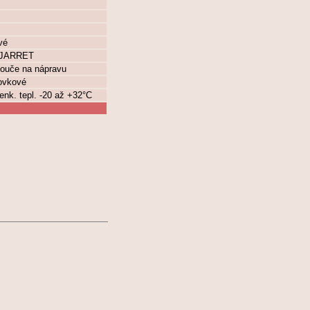
vé
r JARRET
otouče na nápravu
rovkové
enk. tepl. -20 až +32°C