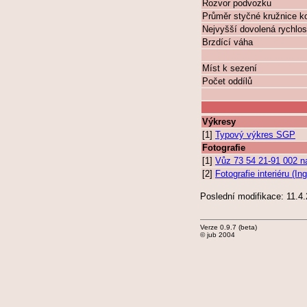
Rozvor podvozku
Průměr styčné kružnice k
Nejvyšší dovolená rychlos
Brzdící váha
Míst k sezení
Počet oddílů
Výkresy
[1]
Typový výkres SGP
Fotografie
[1]
Vůz 73 54 21-91 002 
[2]
Fotografie interiéru (In
Poslední modifikace: 11.4
Verze 0.9.7 (beta)
© jub 2004