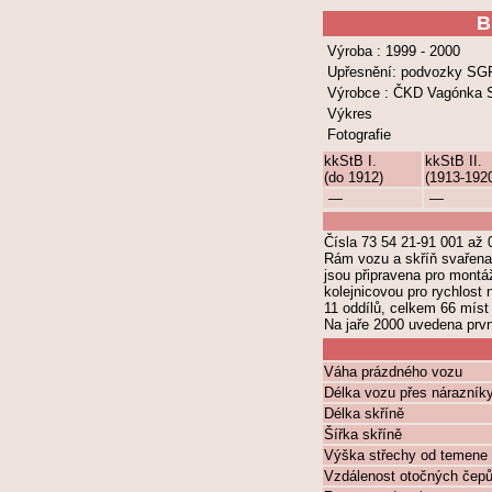
B
Výroba : 1999 - 2000
Upřesnění: podvozky SG
Výrobce : ČKD Vagónka 
Výkres
Fotografie
kkStB I.
kkStB II.
(do 1912)
(1913-192
—
—
Čísla 73 54 21-91 001 až 
Rám vozu a skříň svařena 
jsou připravena pro mont
kolejnicovou pro rychlost
11 oddílů, celkem 66 míst
Na jaře 2000 uvedena prv
Váha prázdného vozu
Délka vozu přes nárazník
Délka skříně
Šířka skříně
Výška střechy od temene 
Vzdálenost otočných čep