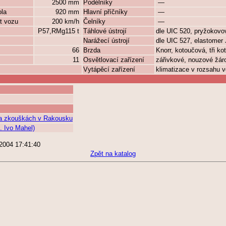
2500 mm
Podélníky
—
ola
920 mm
Hlavní příčníky
—
t vozu
200 km/h
Čelníky
—
P57,RMg115 t
Táhlové ústrojí
dle UIC 520, pryžokovo
Narážecí ústrojí
dle UIC 527, elastome
66
Brzda
Knorr, kotoučová, tři k
11
Osvětlovací zařízení
zářivkové, nouzové žá
Vytápěcí zařízení
klimatizace v rozsahu v
na zkouškách v Rakousku
g. Ivo Mahel)
.2004 17:41:40
Zpět na katalog