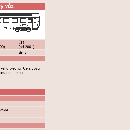
vý vůz
ČD
00)
(od 2001)
Bmz
ového plechu. Čela vozu
romagnetickou
ébkou