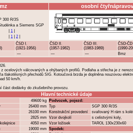
mz
osobní čtyřnápravo
P 300 R/3S
Studénka a Siemens SGP
|
1
|
|
1
|
2
|
ČSD I.
ČSD II.
ČSD III.
ČSD-ČD
0)
(1921-1956)
(1957-1982)
(1983-1989)
(1990-20
—
—
—
Bmz
026.
z ocelových válcovaných a ohýbaných profilů. Podlaha a střecha je z nerez
áža tlakotěsných přechodů SIG. Kotoučová brzda je doplněna nouzovou elekt
 nad 50 km/h.
ní část dodávky do zkušebního provozu.
Hlavní technické údaje
49600 kg
Podvozek, pojezd:
y
26400 mm
Typ
SGP 300 R/3S
26100 mm
Konstrukční provedení
svařovaný H rám s kol
2825 mm
Vzor dvojkolí
s celistvými koly,
kolejnice
4050 mm
Vzor ložisek
TAROL 130x230x60
ů
19000 mm
Spodek: