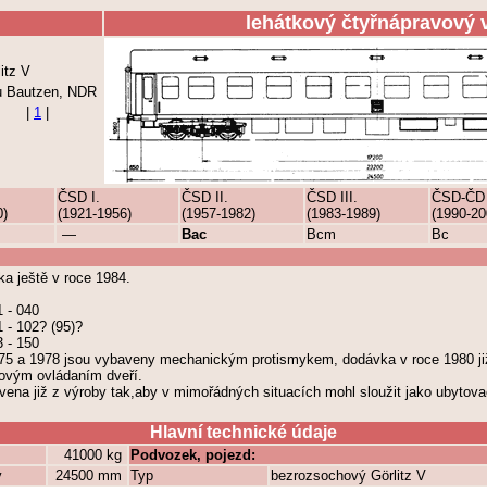
lehátkový čtyřnápravový 
itz V
u Bautzen, NDR
|
1
|
ČSD I.
ČSD II.
ČSD III.
ČSD-ČD
0)
(1921-1956)
(1957-1982)
(1983-1989)
(1990-20
—
Bac
Bcm
Bc
 ještě v roce 1984.
 - 040
 - 102? (95)?
 - 150
75 a 1978 jsou vybaveny mechanickým protismykem, dodávka v roce 1980 již
ovým ovládaním dveří.
ena již z výroby tak,aby v mimořádných situacích mohl sloužit jako ubytovac
Hlavní technické údaje
41000 kg
Podvozek, pojezd:
y
24500 mm
Typ
bezrozsochový Görlitz V