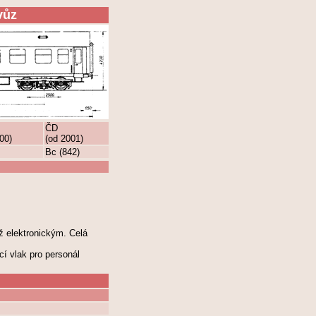
vůz
ČD
00)
(od 2001)
Bc (842)
 elektronickým. Celá
í vlak pro personál