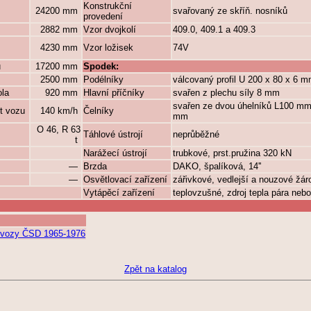
Konstrukční
24200 mm
svařovaný ze skříň. nosníků
provedení
2882 mm
Vzor dvojkolí
409.0, 409.1 a 409.3
4230 mm
Vzor ložisek
74V
ů
17200 mm
Spodek:
2500 mm
Podélníky
válcovaný profil U 200 x 80 x 6 
ola
920 mm
Hlavní příčníky
svařen z plechu síly 8 mm
svařen ze dvou úhelníků L100 mm
t vozu
140 km/h
Čelníky
mm
O 46, R 63
Táhlové ústrojí
neprůběžné
t
Narážecí ústrojí
trubkové, prst.pružina 320 kN
—
Brzda
DAKO, špalíková, 14''
—
Osvětlovací zařízení
zářivkové, vedlejší a nouzové žá
Vytápěcí zařízení
teplovzušné, zdroj tepla pára nebo
ní vozy ČSD 1965-1976
Zpět na katalog