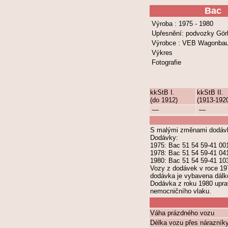
Bac
Výroba : 1975 - 1980
Upřesnění: podvozky Görl
Výrobce : VEB Wagonba
Výkres
Fotografie
kkStB I.
kkStB II.
(do 1912)
(1913-192
—
—
S malými změnami dodávka
Dodávky:
1975: Bac 51 54 59-41 001
1978: Bac 51 54 59-41 041
1980: Bac 51 54 59-41 103
Vozy z dodávek v roce 19
dodávka je vybavena dálk
Dodávka z roku 1980 uprav
nemocničního vlaku.
Váha prázdného vozu
Délka vozu přes nárazník