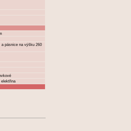
mm
 a pásnice na výšku 260
rovkové
 elektřina