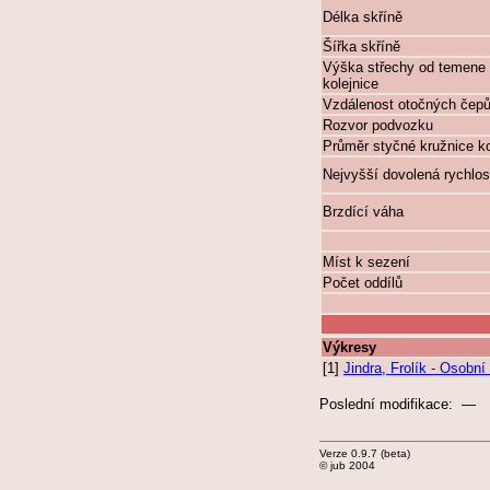
Délka skříně
Šířka skříně
Výška střechy od temene
kolejnice
Vzdálenost otočných čep
Rozvor podvozku
Průměr styčné kružnice k
Nejvyšší dovolená rychlos
Brzdící váha
Míst k sezení
Počet oddílů
Výkresy
[1]
Jindra, Frolík - Osob
Poslední modifikace: —
Verze 0.9.7 (beta)
© jub 2004