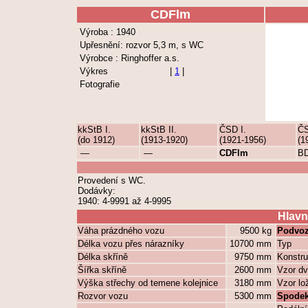
CDFlm
Výroba : 1940
Upřesnění: rozvor 5,3 m, s WC
Výrobce : Ringhoffer a.s.
Výkres
|
1
|
Fotografie
kkStB I.
kkStB II.
ČSD I.
ČS
(do 1912)
(1913-1920)
(1921-1956)
(1
—
—
CDFlm
B
Provedení s WC.
Dodávky:
1940: 4-9991 až 4-9995
Hlavn
Váha prázdného vozu
9500 kg
Podvoz
Délka vozu přes nárazníky
10700 mm
Typ
Délka skříně
9750 mm
Konstru
Šířka skříně
2600 mm
Vzor dv
Výška střechy od temene kolejnice
3180 mm
Vzor lo
Rozvor vozu
5300 mm
Spodek