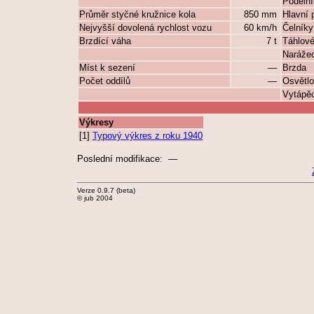
Podéln
Průměr styčné kružnice kola
850 mm
Hlavní 
Nejvyšší dovolená rychlost vozu
60 km/h
Čelníky
Brzdící váha
7 t
Táhlové
Narážec
Míst k sezení
—
Brzda
Počet oddílů
—
Osvětlo
Vytápěc
Výkresy
[1]
Typový výkres z roku 1940
Poslední modifikace: —
Verze 0.9.7 (beta)
© jub 2004